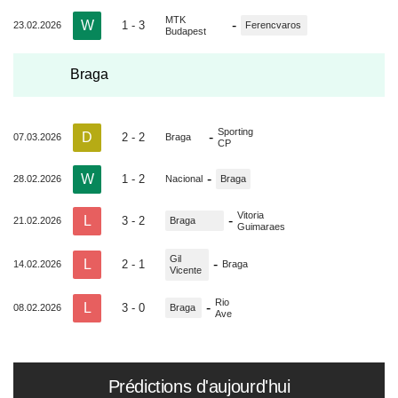
MTK
W
-
1 - 3
23.02.2026
Ferencvaros
Budapest
Braga
Sporting
D
-
2 - 2
07.03.2026
Braga
CP
W
-
1 - 2
28.02.2026
Nacional
Braga
Vitoria
L
-
3 - 2
21.02.2026
Braga
Guimaraes
Gil
L
-
2 - 1
14.02.2026
Braga
Vicente
Rio
L
-
3 - 0
08.02.2026
Braga
Ave
Prédictions d'aujourd'hui