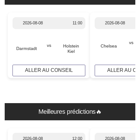
2026-08-08
11:00
2026-08-08
vs
vs
Holstein
Chelsea
Darmstadt
Kiel
ALLER AU CONSEIL
ALLER AU C
Meilleures prédictions🔥
2026-08-08
12:00
2026-08-08