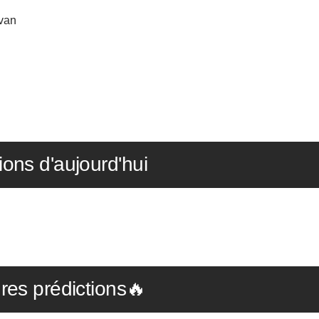
van
ions d'aujourd'hui
ures prédictions🔥