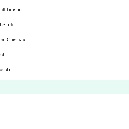
iff Tiraspol
 Sireti
bru Chisinau
pol
rocub