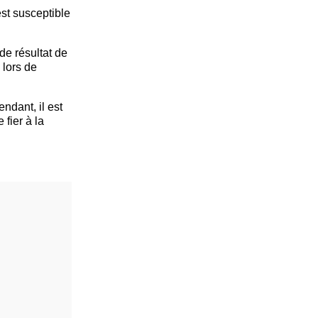
est susceptible
de résultat de
 lors de
ndant, il est
fier à la