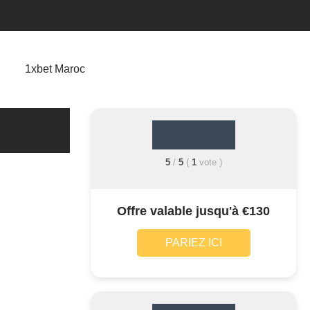
1xbet Maroc
5
/
5
(
1
vote
)
Offre valable jusqu'à €130
PARIEZ ICI