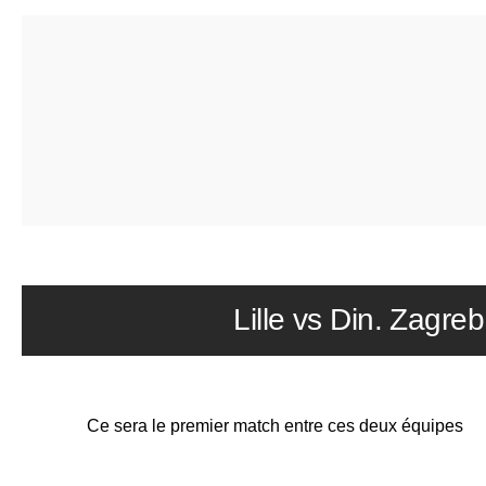
Lille vs Din. Zagreb
Ce sera le premier match entre ces deux équipes