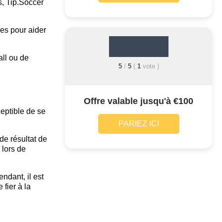
s, Tip.Soccer
les pour aider
all ou de
5
/
5
(
1
vote
)
Offre valable jusqu'à €100
ceptible de se
PARIEZ ICI
de résultat de
 lors de
ndant, il est
fier à la