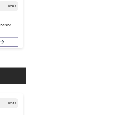
18:00
celsior
18:30