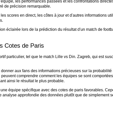
s d'équipe, les performances passées et les confrontations directe
gré de précision remarquable.
s scores en direct, les côtes à jour et d'autres informations uti
s.
on éclairée lors de la prédiction du résultat d'un match de footb
s Cotes de Paris
tif particulier, tel que le match Lille vs Din. Zagreb, qui est sus
donner aux fans des informations précieuses sur la probabilité 
ns peuvent comprendre comment les équipes se sont comportées
t ainsi le résultat le plus probable.
 une équipe spécifique avec des cotes de paris favorables. Cepe
e analyse approfondie des données plutôt que de simplement se 