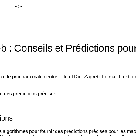
-
:
-
b : Conseils et Prédictions pour
ce le prochain match entre Lille et Din. Zagreb. Le match est pr
r des prédictions précises.
tions
es algorithmes pour fournir des prédictions précises pour les ma