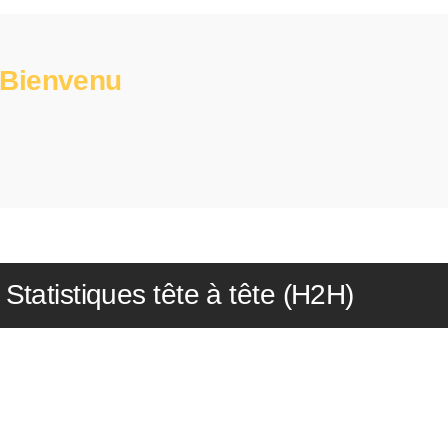
Bienvenu
 Statistiques tête à tête (H2H)