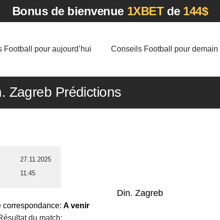
Bonus de bienvenue
1XBET
de
144$
 Football pour aujourd’hui
Conseils Football pour demain
in. Zagreb Prédictions
27.11.2025
11:45
Din. Zagreb
e correspondance:
A venir
Résultat du match: