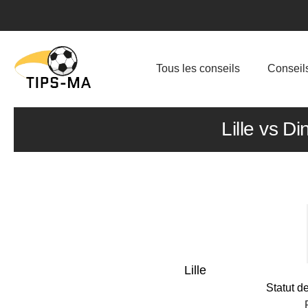
Tous les conseils
Conseils
Lille vs D
Lille
Statut d