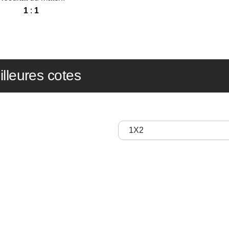
1
:
1
lleures cotes
1X2