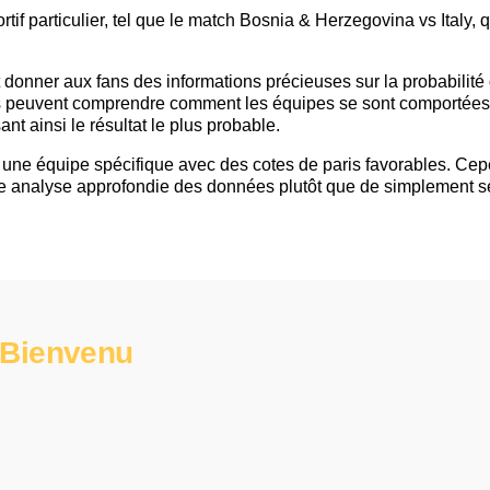
tif particulier, tel que le match Bosnia & Herzegovina vs Italy, q
donner aux fans des informations précieuses sur la probabilité 
ns peuvent comprendre comment les équipes se sont comportées
t ainsi le résultat le plus probable.
 une équipe spécifique avec des cotes de paris favorables. Cepe
e analyse approfondie des données plutôt que de simplement se 
Bienvenu