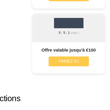
5
/
5
(
1
vote
)
Offre valable jusqu'à €100
PARIEZ ICI
ctions