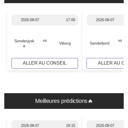
2026-08-07
17:00
2026-08-07
vs
vs
Sonderjysk
Viborg
Sandefjord
e
ALLER AU CONSEIL
ALLER AU C
Meilleures prédictions🔥
2026-08-07
19:15
2026-08-07