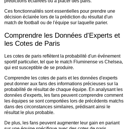
prédictions éclairées ou à placer des paris.
Ces fonctionnalités sont essentielles pour prendre une
décision éclairée lors de la prédiction du résultat d'un
match de football ou de l'équipe sur laquelle parier.
Comprendre les Données d'Experts et
les Cotes de Paris
Les cotes de paris reflètent la probabilité d'un événement
sportif particulier, tel que le match Fluminense vs Chelsea,
qui est susceptible de se produire.
Comprendre les cotes de paris et les données d'experts
peut donner aux fans des informations précieuses sur la
probabilité de résultat de chaque équipe. En analysant les
données d'experts, les fans peuvent comprendre comment
les équipes se sont comportées lors de précédents matchs
dans des circonstances similaires, prédisant ainsi le
résultat le plus probable.
De plus, les fans peuvent augmenter leur gain en pariant
sur une équipe spécifique avec des cotes de paris