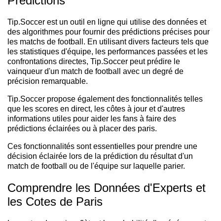
Prédictions
Tip.Soccer est un outil en ligne qui utilise des données et
des algorithmes pour fournir des prédictions précises pour
les matchs de football. En utilisant divers facteurs tels que
les statistiques d'équipe, les performances passées et les
confrontations directes, Tip.Soccer peut prédire le
vainqueur d'un match de football avec un degré de
précision remarquable.
Tip.Soccer propose également des fonctionnalités telles
que les scores en direct, les côtes à jour et d'autres
informations utiles pour aider les fans à faire des
prédictions éclairées ou à placer des paris.
Ces fonctionnalités sont essentielles pour prendre une
décision éclairée lors de la prédiction du résultat d'un
match de football ou de l'équipe sur laquelle parier.
Comprendre les Données d'Experts et
les Cotes de Paris