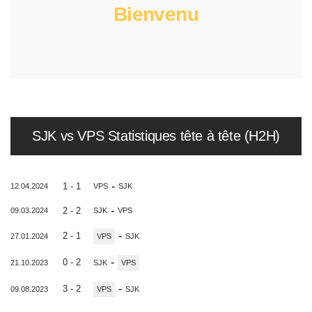
Bienvenu
SJK vs VPS Statistiques tête à tête (H2H)
-
1 - 1
12.04.2024
VPS
SJK
-
2 - 2
09.03.2024
SJK
VPS
-
2 - 1
27.01.2024
VPS
SJK
-
0 - 2
21.10.2023
SJK
VPS
-
3 - 2
09.08.2023
VPS
SJK