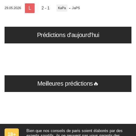
L
-
2 - 1
29.05.2026
KaPa
JaPS
Prédictions d'aujourd'hui
Meilleures prédictions🔥
Bien que nos conseils de paris soient élaborés par des
18+
experts sportifs, ils ne peuvent pas vous garantir des