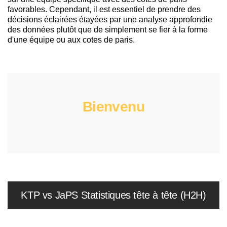
favorables. Cependant, il est essentiel de prendre des
décisions éclairées étayées par une analyse approfondie
des données plutôt que de simplement se fier à la forme
d'une équipe ou aux cotes de paris.
Bienvenu
KTP vs JaPS Statistiques tête à tête (H2H)