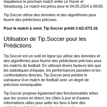
impatience le prochain match entre Le Havre et
Strasbourg. Le match est prévu pour le 04.05.2024 à 08:00.
Tip.Soccer utilise des données et des algorithmes pour
fournir des prédictions précises.
Pour le match à venir, Tip.Soccer prédit 3.4/2.47/3.16.
Utilisation de Tip.Soccer pour les
Prédictions
Tip.Soccer est un outil en ligne qui utilise des données et
des algorithmes pour fournir des prédictions précises pour
les matchs de football. En utilisant divers facteurs tels que
les statistiques d'équipe, les performances passées et les
confrontations directes, Tip.Soccer peut prédire le
vainqueur d'un match de football avec un degré de
précision remarquable.
Tip.Soccer propose également des fonctionnalités telles
que les scores en direct, les côtes à jour et d'autres
informations utiles pour aider les fans à faire des