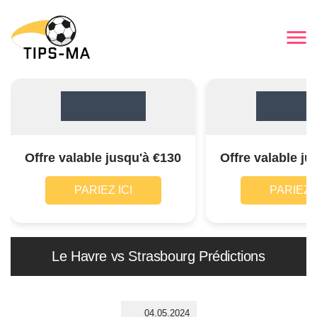
Offre valable jusqu'à €130
Offre valable ju
PARIEZ ICI
PARIEZ I
Le Havre vs Strasbourg Prédictions
04.05.2024