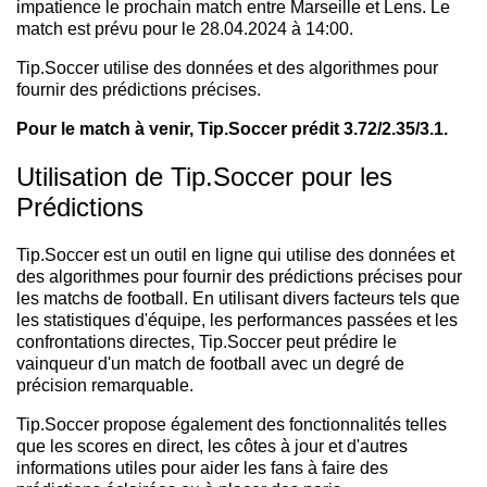
impatience le prochain match entre Marseille et Lens. Le
match est prévu pour le 28.04.2024 à 14:00.
Tip.Soccer utilise des données et des algorithmes pour
fournir des prédictions précises.
Pour le match à venir, Tip.Soccer prédit 3.72/2.35/3.1.
Utilisation de Tip.Soccer pour les
Prédictions
Tip.Soccer est un outil en ligne qui utilise des données et
des algorithmes pour fournir des prédictions précises pour
les matchs de football. En utilisant divers facteurs tels que
les statistiques d'équipe, les performances passées et les
confrontations directes, Tip.Soccer peut prédire le
vainqueur d'un match de football avec un degré de
précision remarquable.
Tip.Soccer propose également des fonctionnalités telles
que les scores en direct, les côtes à jour et d'autres
informations utiles pour aider les fans à faire des