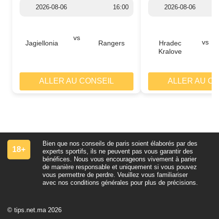
2026-08-06
16:00
2026-08-06
vs
vs
Jagiellonia
Rangers
Hradec
Kralove
ALLER AU CONSEIL
ALLER AU C
Bien que nos conseils de paris soient élaborés par des
18+
experts sportifs, ils ne peuvent pas vous garantir des
bénéfices. Nous vous encourageons vivement à parier
de manière responsable et uniquement si vous pouvez
vous permettre de perdre. Veuillez vous familiariser
avec nos conditions générales pour plus de précisions.
© tips.net.ma 2026