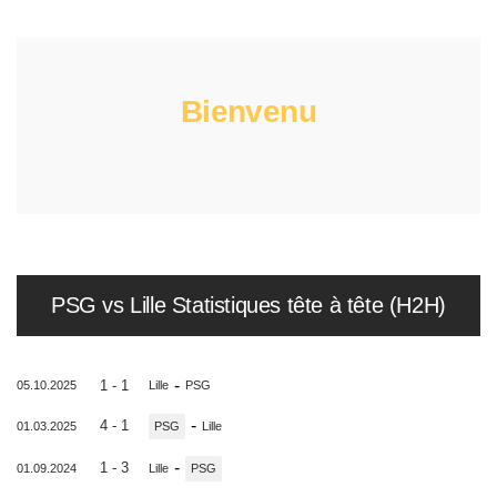
Bienvenu
PSG vs Lille Statistiques tête à tête (H2H)
-
1 - 1
05.10.2025
Lille
PSG
-
4 - 1
01.03.2025
PSG
Lille
-
1 - 3
01.09.2024
Lille
PSG