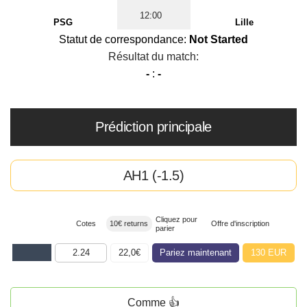
12:00
PSG
Lille
Statut de correspondance:
Not Started
Résultat du match:
-
:
-
Prédiction principale
AH1 (-1.5)
Cliquez pour
Cotes
10€ returns
Offre d'inscription
parier
2.24
22,0€
Pariez maintenant
130 EUR
Comme 👍