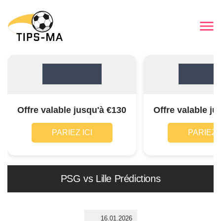
Offre valable jusqu'à €130
Offre valable ju
PARIEZ ICI
PARIEZ I
PSG vs Lille Prédictions
16.01.2026