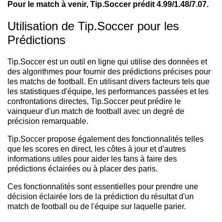
Pour le match à venir, Tip.Soccer prédit 4.99/1.48/7.07.
Utilisation de Tip.Soccer pour les
Prédictions
Tip.Soccer est un outil en ligne qui utilise des données et
des algorithmes pour fournir des prédictions précises pour
les matchs de football. En utilisant divers facteurs tels que
les statistiques d'équipe, les performances passées et les
confrontations directes, Tip.Soccer peut prédire le
vainqueur d'un match de football avec un degré de
précision remarquable.
Tip.Soccer propose également des fonctionnalités telles
que les scores en direct, les côtes à jour et d'autres
informations utiles pour aider les fans à faire des
prédictions éclairées ou à placer des paris.
Ces fonctionnalités sont essentielles pour prendre une
décision éclairée lors de la prédiction du résultat d'un
match de football ou de l'équipe sur laquelle parier.