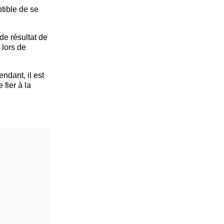
ptible de se
de résultat de
 lors de
ndant, il est
fier à la