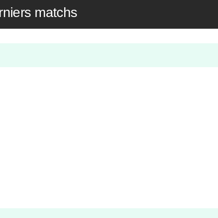
rniers matchs