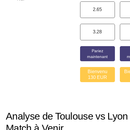
2.65
3.28
Pariez
maintenant
m
Bienvenu
Bi
130 EUR
Analyse de Toulouse vs Lyon :
Match à Venir