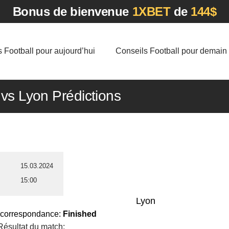
Bonus de bienvenue
1XBET
de
144$
 Football pour aujourd’hui
Conseils Football pour demain
vs Lyon Prédictions
15.03.2024
15:00
Lyon
e correspondance:
Finished
Résultat du match: