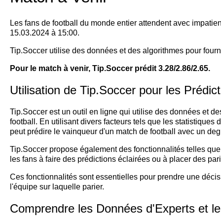
Les fans de football du monde entier attendent avec impatie
15.03.2024 à 15:00.
Tip.Soccer utilise des données et des algorithmes pour fourni
Pour le match à venir, Tip.Soccer prédit 3.28/2.86/2.65.
Utilisation de Tip.Soccer pour les Prédic
Tip.Soccer est un outil en ligne qui utilise des données et d
football. En utilisant divers facteurs tels que les statistique
peut prédire le vainqueur d'un match de football avec un de
Tip.Soccer propose également des fonctionnalités telles que le
les fans à faire des prédictions éclairées ou à placer des pari
Ces fonctionnalités sont essentielles pour prendre une décisi
l'équipe sur laquelle parier.
Comprendre les Données d'Experts et le