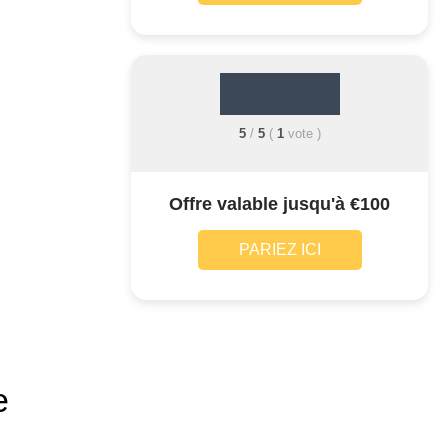
5
/
5
(
1
vote
)
Offre valable jusqu'à €100
PARIEZ ICI
e