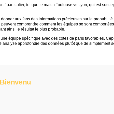
rtif particulier, tel que le match Toulouse vs Lyon, qui est susce
donner aux fans des informations précieuses sur la probabilité 
ns peuvent comprendre comment les équipes se sont comportées
t ainsi le résultat le plus probable.
 une équipe spécifique avec des cotes de paris favorables. Cepe
e analyse approfondie des données plutôt que de simplement se 
Bienvenu