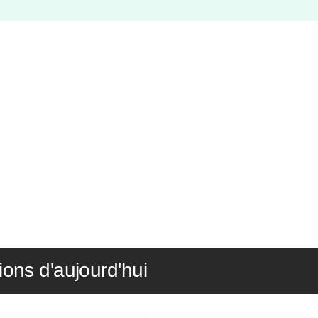
ions d'aujourd'hui