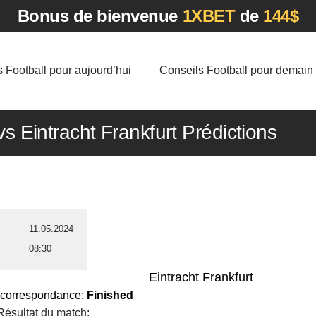
Bonus de bienvenue
1XBET
de
144$
 Football pour aujourd’hui
Conseils Football pour demain
 Eintracht Frankfurt Prédictions
11.05.2024
08:30
Eintracht Frankfurt
e correspondance:
Finished
Résultat du match: