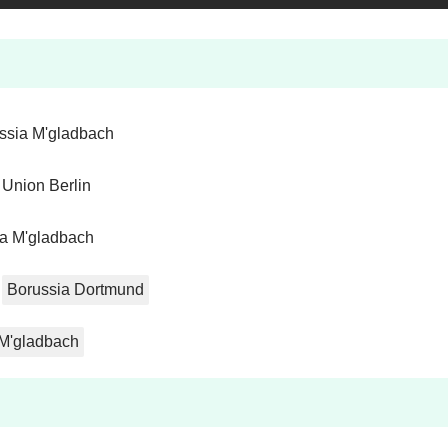
ssia M'gladbach
Union Berlin
a M'gladbach
Borussia Dortmund
 M'gladbach