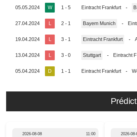
05.05.2024
W
1 - 5
Eintracht Frankfurt
-
B
27.04.2024
L
2 - 1
Bayern Munich
-
Eint
19.04.2024
L
3 - 1
Eintracht Frankfurt
-
13.04.2024
L
3 - 0
Stuttgart
-
Eintracht F
05.04.2024
D
1 - 1
Eintracht Frankfurt
-
W
Prédict
2026-08-08
11:00
2026-08-