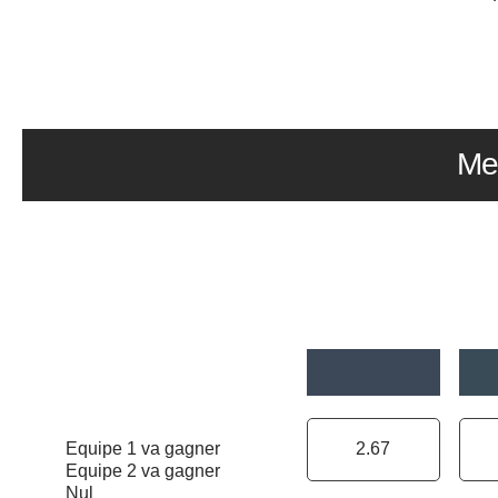
Mei
Equipe 1 va gagner
2.67
Equipe 2 va gagner
Nul