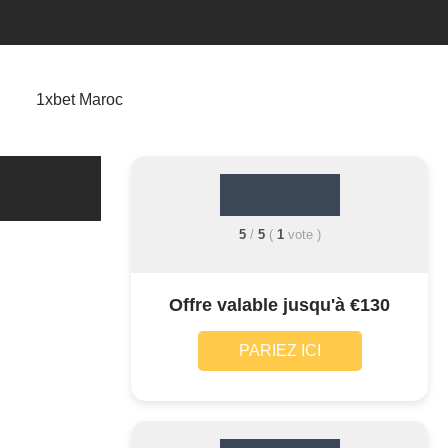
1xbet Maroc
5
/
5
(
1
vote
)
Offre valable jusqu'à €130
PARIEZ ICI