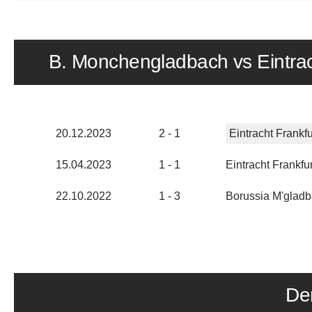
B. Monchengladbach vs Eintracht
20.12.2023
2 - 1
Eintracht Frankfu
15.04.2023
1 - 1
Eintracht Frankfur
22.10.2022
1 - 3
Borussia M'glad
De