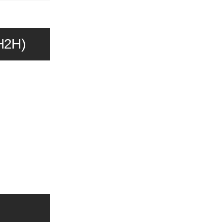
(H2H)