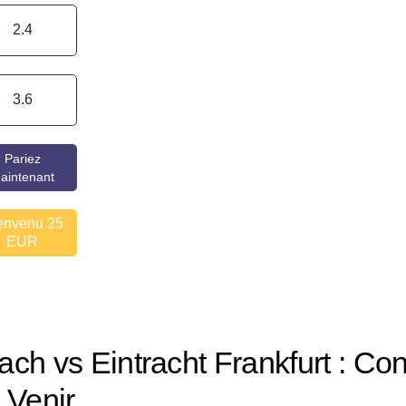
2.4
3.6
Pariez
aintenant
envenu 25
EUR
h vs Eintracht Frankfurt : Con
 Venir