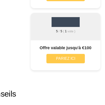
5
/
5
(
1
vote
)
Offre valable jusqu'à €100
PARIEZ ICI
seils