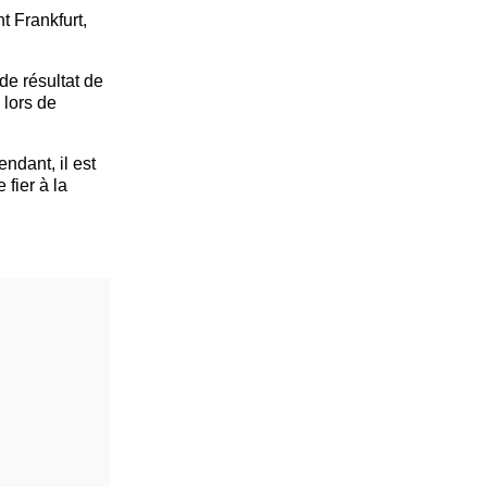
t Frankfurt,
de résultat de
 lors de
ndant, il est
fier à la