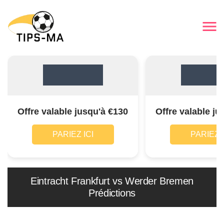
Offre valable jusqu'à €130
Offre valable ju
PARIEZ ICI
PARIEZ I
Eintracht Frankfurt vs Werder Bremen
Prédictions