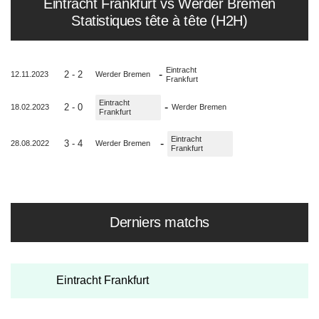
Eintracht Frankfurt vs Werder Bremen
Statistiques tête à tête (H2H)
Eintracht
-
2 - 2
12.11.2023
Werder Bremen
Frankfurt
Eintracht
-
2 - 0
18.02.2023
Werder Bremen
Frankfurt
Eintracht
-
3 - 4
28.08.2022
Werder Bremen
Frankfurt
Derniers matchs
Eintracht Frankfurt