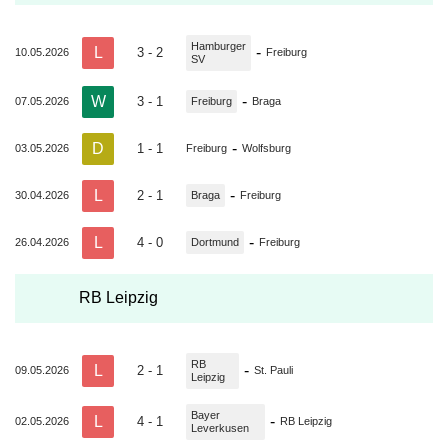
Hamburger
L
-
3 - 2
10.05.2026
Freiburg
SV
W
-
3 - 1
07.05.2026
Freiburg
Braga
D
-
1 - 1
03.05.2026
Freiburg
Wolfsburg
L
-
2 - 1
30.04.2026
Braga
Freiburg
L
-
4 - 0
26.04.2026
Dortmund
Freiburg
RB Leipzig
RB
L
-
2 - 1
09.05.2026
St. Pauli
Leipzig
Bayer
L
-
4 - 1
02.05.2026
RB Leipzig
Leverkusen