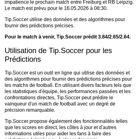
impatience le prochain match entre Freiburg et RB Leipzig.
Le match est prévu pour le 16.05.2026 à 08:30.
Tip.Soccer utilise des données et des algorithmes pour
fournir des prédictions précises.
Pour le match à venir, Tip.Soccer prédit 3.84/2.65/2.64.
Utilisation de Tip.Soccer pour les
Prédictions
Tip.Soccer est un outil en ligne qui utilise des données et
des algorithmes pour fournir des prédictions précises pour
les matchs de football. En utilisant divers facteurs tels que
les statistiques d'équipe, les performances passées et les
confrontations directes, Tip.Soccer peut prédire le
vainqueur d'un match de football avec un degré de
précision remarquable.
Tip.Soccer propose également des fonctionnalités telles
que les scores en direct, les côtes à jour et d'autres
informations utiles pour aider les fans à faire des