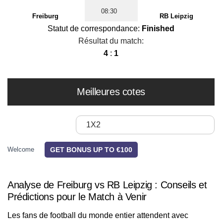
08:30
Freiburg
RB Leipzig
Statut de correspondance:
Finished
Résultat du match:
4
:
1
Meilleures cotes
1X2
Welcome
GET BONUS UP TO €100
Analyse de Freiburg vs RB Leipzig : Conseils et
Prédictions pour le Match à Venir
Les fans de football du monde entier attendent avec