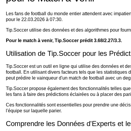
Les fans de football du monde entier attendent avec impatien
pour le 22.03.2026 à 07:30.
Tip.Soccer utilise des données et des algorithmes pour fourni
Pour le match à venir, Tip.Soccer prédit 3.68/2.27/3.3.
Utilisation de Tip.Soccer pour les Prédic
Tip.Soccer est un outil en ligne qui utilise des données et d
football. En utilisant divers facteurs tels que les statistique
peut prédire le vainqueur d'un match de football avec un de
Tip.Soccer propose également des fonctionnalités telles que le
les fans à faire des prédictions éclairées ou à placer des pari
Ces fonctionnalités sont essentielles pour prendre une décisi
l'équipe sur laquelle parier.
Comprendre les Données d'Experts et le