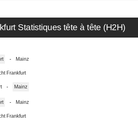
furt Statistiques tête à tête (H2H)
rt
-
Mainz
cht Frankfurt
t
-
Mainz
rt
-
Mainz
cht Frankfurt