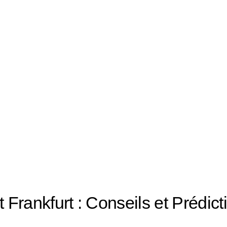
 Frankfurt : Conseils et Prédict