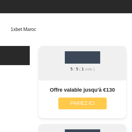
1xbet Maroc
5
/
5
(
1
vote
)
Offre valable jusqu'à €130
PARIEZ ICI