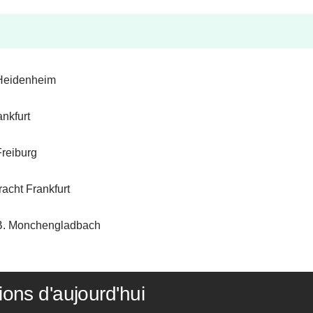
Heidenheim
ankfurt
Freiburg
racht Frankfurt
B. Monchengladbach
ions d'aujourd'hui