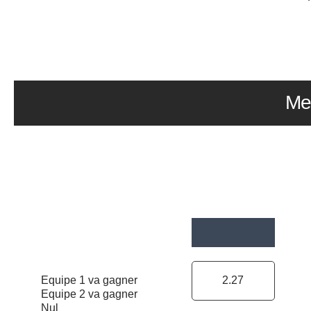
Mei
Equipe 1 va gagner
2.27
Equipe 2 va gagner
Nul