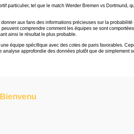
ortif particulier, tel que le match Werder Bremen vs Dortmund, qu
donner aux fans des informations précieuses sur la probabilité 
ns peuvent comprendre comment les équipes se sont comportées
t ainsi le résultat le plus probable.
 une équipe spécifique avec des cotes de paris favorables. Cepe
e analyse approfondie des données plutôt que de simplement se 
Bienvenu