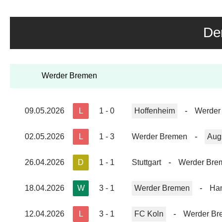
De
Werder Bremen
09.05.2026
L
1 - 0
Hoffenheim
-
Werder
02.05.2026
L
1 - 3
Werder Bremen
-
Aug
26.04.2026
D
1 - 1
Stuttgart
-
Werder Bre
18.04.2026
W
3 - 1
Werder Bremen
-
Ha
12.04.2026
L
3 - 1
FC Koln
-
Werder Br