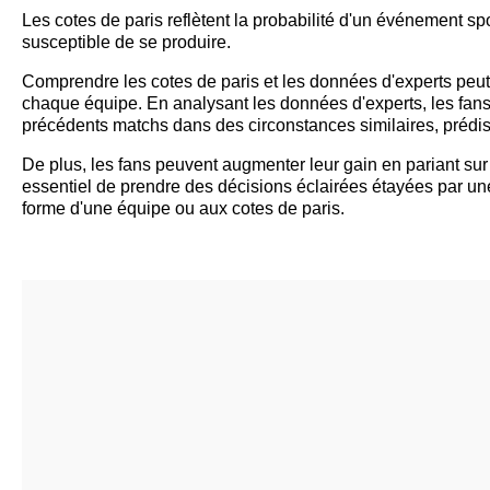
Les cotes de paris reflètent la probabilité d'un événement sp
susceptible de se produire.
Comprendre les cotes de paris et les données d'experts peut 
chaque équipe. En analysant les données d'experts, les fa
précédents matchs dans des circonstances similaires, prédisan
De plus, les fans peuvent augmenter leur gain en pariant sur
essentiel de prendre des décisions éclairées étayées par un
forme d'une équipe ou aux cotes de paris.