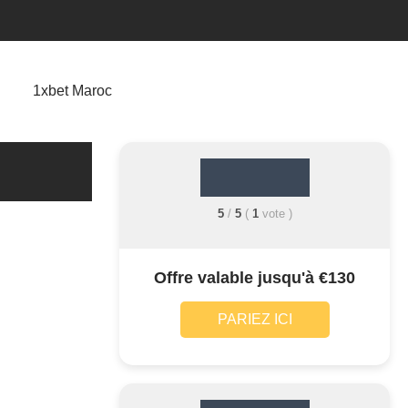
1xbet Maroc
5
/
5
(
1
vote
)
Offre valable jusqu'à €130
PARIEZ ICI