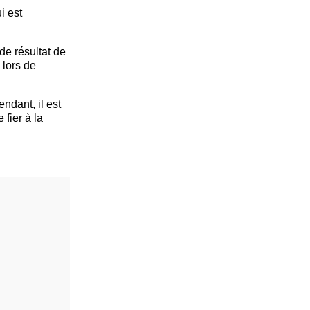
i est
de résultat de
 lors de
ndant, il est
fier à la