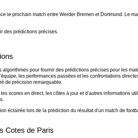
ence le prochain match entre Werder Bremen et Dortmund. Le ma
r des prédictions précises.
tions
es algorithmes pour fournir des prédictions précises pour les ma
s d'équipe, les performances passées et les confrontations directe
gré de précision remarquable.
s scores en direct, les côtes à jour et d'autres informations uti
s.
on éclairée lors de la prédiction du résultat d'un match de footb
s Cotes de Paris