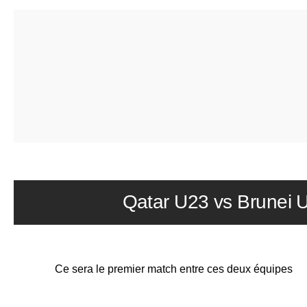
Qatar U23 vs Brunei U2
Ce sera le premier match entre ces deux équipes