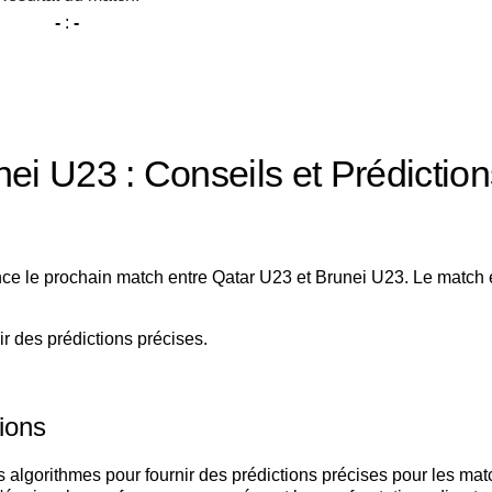
-
:
-
ei U23 : Conseils et Prédiction
nce le prochain match entre Qatar U23 et Brunei U23. Le match 
r des prédictions précises.
tions
es algorithmes pour fournir des prédictions précises pour les ma