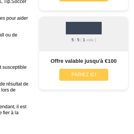
s, Tip.Soccer
les pour aider
all ou de
5
/
5
(
1
vote
)
Offre valable jusqu'à €100
st susceptible
PARIEZ ICI
de résultat de
 lors de
ndant, il est
fier à la