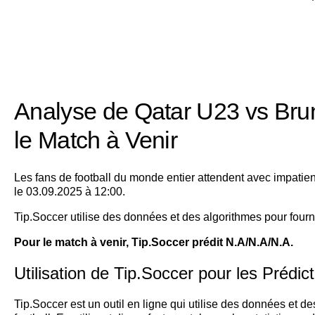
Analyse de Qatar U23 vs Brun
le Match à Venir
Les fans de football du monde entier attendent avec impatie
le 03.09.2025 à 12:00.
Tip.Soccer utilise des données et des algorithmes pour fourni
Pour le match à venir, Tip.Soccer prédit N.A/N.A/N.A.
Utilisation de Tip.Soccer pour les Prédic
Tip.Soccer est un outil en ligne qui utilise des données et d