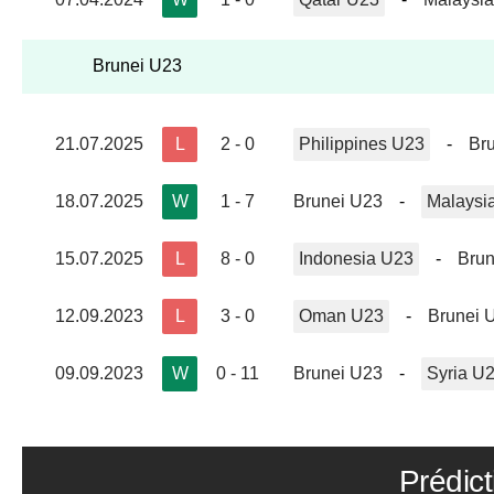
Brunei U23
21.07.2025
L
2 - 0
Philippines U23
-
Br
18.07.2025
W
1 - 7
Brunei U23
-
Malaysi
15.07.2025
L
8 - 0
Indonesia U23
-
Brun
12.09.2023
L
3 - 0
Oman U23
-
Brunei 
09.09.2023
W
0 - 11
Brunei U23
-
Syria U
Prédict