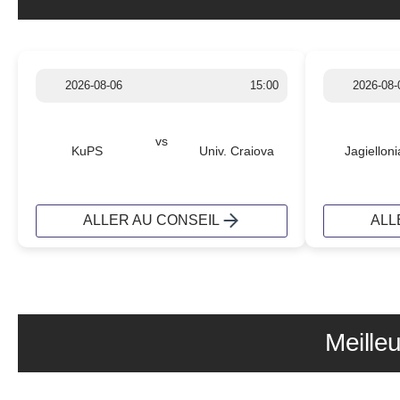
2026-08-06
15:00
2026-08-
vs
KuPS
Univ. Craiova
Jagielloni
ALLER AU CONSEIL
ALL
Meille