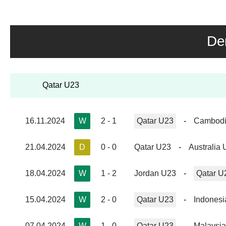
De
Qatar U23
16.11.2024
W
2 - 1
Qatar U23
-
Cambodi
21.04.2024
D
0 - 0
Qatar U23
-
Australia
18.04.2024
W
1 - 2
Jordan U23
-
Qatar U
15.04.2024
W
2 - 0
Qatar U23
-
Indonesi
07.04.2024
W
1 - 0
Qatar U23
-
Malaysi