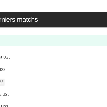
rniers matchs
a U23
 U23
23
a U23
a U23