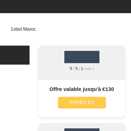
1xbet Maroc
5
/
5
(
1
vote
)
Offre valable jusqu'à €130
PARIEZ ICI