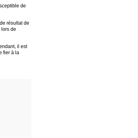
usceptible de
de résultat de
 lors de
ndant, il est
fier à la