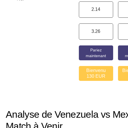
2.14
3.26
Pariez
maintenant
m
Bienvenu
Bi
130 EUR
Analyse de Venezuela vs Mexic
Match à Venir