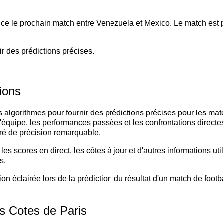
nce le prochain match entre Venezuela et Mexico. Le match est 
r des prédictions précises.
tions
es algorithmes pour fournir des prédictions précises pour les ma
s d'équipe, les performances passées et les confrontations directe
gré de précision remarquable.
s scores en direct, les côtes à jour et d'autres informations uti
s.
on éclairée lors de la prédiction du résultat d'un match de footb
s Cotes de Paris