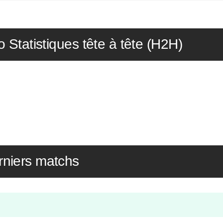
Statistiques tête à tête (H2H)
rniers matchs