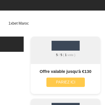
1xbet Maroc
5
/
5
(
1
vote
)
Offre valable jusqu'à €130
PARIEZ ICI