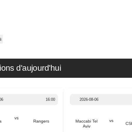
s
ions d'aujourd'hui
06
16:00
2026-08-06
vs
vs
a
Rangers
Maccabi Tel
CSK
Aviv