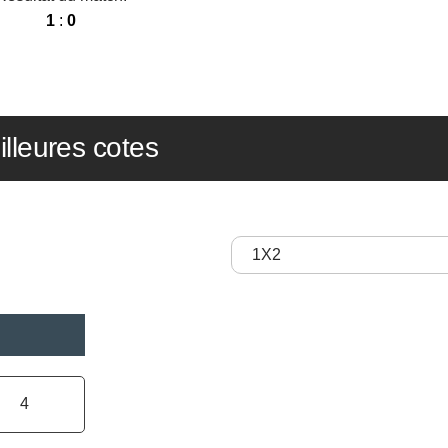
1
:
0
lleures cotes
1X2
4