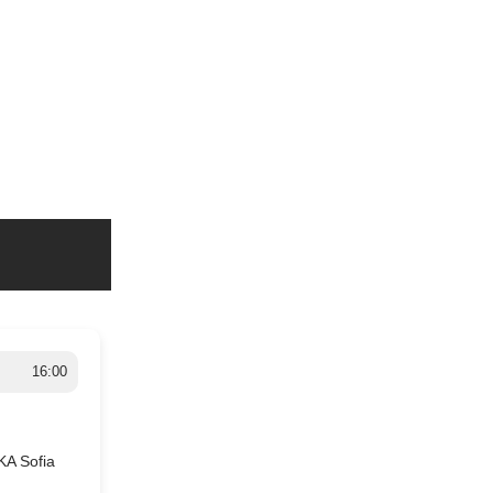
16:00
A Sofia