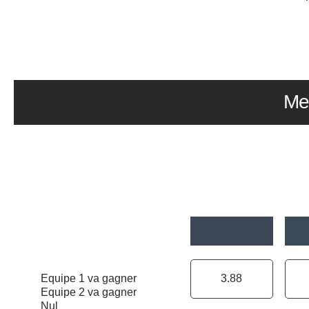
Mei
Equipe 1 va gagner
3.88
Equipe 2 va gagner
Nul