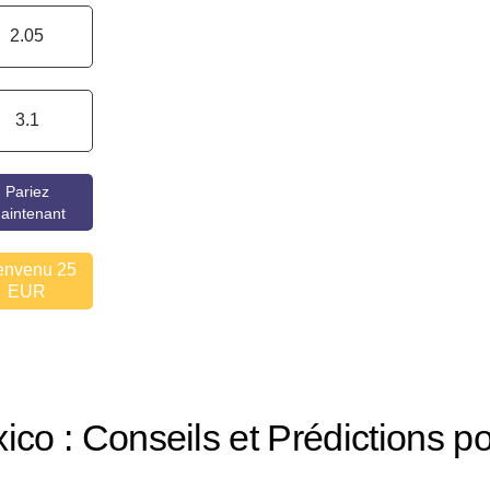
2.05
3.1
Pariez
aintenant
envenu 25
EUR
o : Conseils et Prédictions po