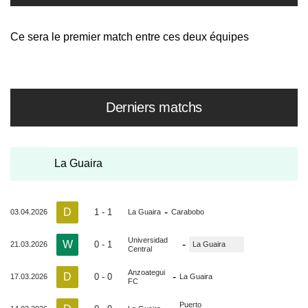
Ce sera le premier match entre ces deux équipes
Derniers matchs
La Guaira
D
-
1 - 1
03.04.2026
La Guaira
Carabobo
Universidad
W
-
0 - 1
21.03.2026
La Guaira
Central
Anzoategui
D
-
0 - 0
17.03.2026
La Guaira
FC
Puerto