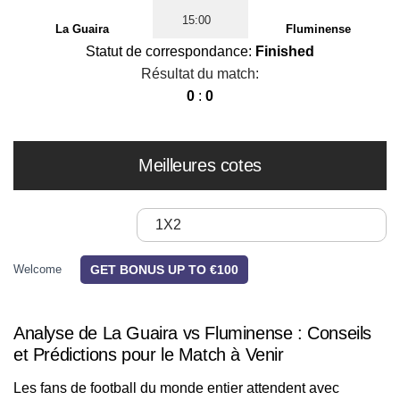
15:00
La Guaira
Fluminense
Statut de correspondance:
Finished
Résultat du match:
0
:
0
Meilleures cotes
1X2
Welcome
GET BONUS UP TO €100
Analyse de La Guaira vs Fluminense : Conseils
et Prédictions pour le Match à Venir
Les fans de football du monde entier attendent avec