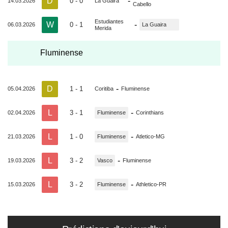
D
-
0 - 0
14.03.2026
La Guaira
Cabello
Estudiantes
W
-
0 - 1
06.03.2026
La Guaira
Merida
Fluminense
D
-
1 - 1
05.04.2026
Coritiba
Fluminense
L
-
3 - 1
02.04.2026
Fluminense
Corinthians
L
-
1 - 0
21.03.2026
Fluminense
Atletico-MG
L
-
3 - 2
19.03.2026
Vasco
Fluminense
L
-
3 - 2
15.03.2026
Fluminense
Athletico-PR