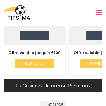
Offre valable jusqu'à €130
Offre valable ju
PARIEZ ICI
PARIEZ I
La Guaira vs Fluminense Prédictions
07.04.2026