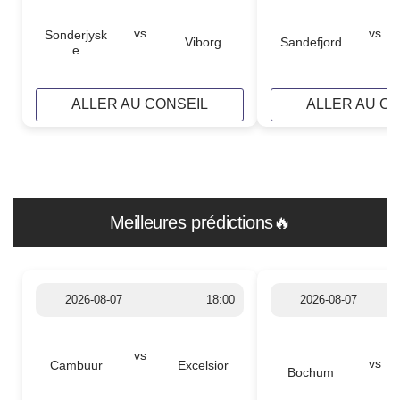
vs
vs
Sonderjysk
Viborg
Sandefjord
e
ALLER AU CONSEIL
ALLER AU C
Meilleures prédictions🔥
2026-08-07
18:00
2026-08-07
vs
vs
Cambuur
Excelsior
Bochum