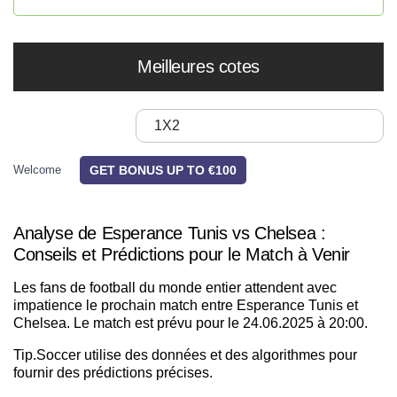
Meilleures cotes
1X2
Welcome
GET BONUS UP TO €100
Analyse de Esperance Tunis vs Chelsea :
Conseils et Prédictions pour le Match à Venir
Les fans de football du monde entier attendent avec
impatience le prochain match entre Esperance Tunis et
Chelsea. Le match est prévu pour le 24.06.2025 à 20:00.
Tip.Soccer utilise des données et des algorithmes pour
fournir des prédictions précises.