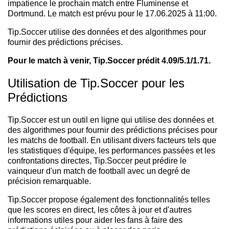
impatience le prochain match entre Fluminense et
Dortmund. Le match est prévu pour le 17.06.2025 à 11:00.
Tip.Soccer utilise des données et des algorithmes pour
fournir des prédictions précises.
Pour le match à venir, Tip.Soccer prédit 4.09/5.1/1.71.
Utilisation de Tip.Soccer pour les
Prédictions
Tip.Soccer est un outil en ligne qui utilise des données et
des algorithmes pour fournir des prédictions précises pour
les matchs de football. En utilisant divers facteurs tels que
les statistiques d'équipe, les performances passées et les
confrontations directes, Tip.Soccer peut prédire le
vainqueur d'un match de football avec un degré de
précision remarquable.
Tip.Soccer propose également des fonctionnalités telles
que les scores en direct, les côtes à jour et d'autres
informations utiles pour aider les fans à faire des