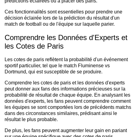
prédictions éclairées ou à placer des paris.
Ces fonctionnalités sont essentielles pour prendre une
décision éclairée lors de la prédiction du résultat d'un
match de football ou de l'équipe sur laquelle parier.
Comprendre les Données d'Experts et
les Cotes de Paris
Les cotes de paris reflètent la probabilité d'un événement
sportif particulier, tel que le match Fluminense vs
Dortmund, qui est susceptible de se produire.
Comprendre les cotes de paris et les données d'experts
peut donner aux fans des informations précieuses sur la
probabilité de résultat de chaque équipe. En analysant les
données d'experts, les fans peuvent comprendre comment
les équipes se sont comportées lors de précédents matchs
dans des circonstances similaires, prédisant ainsi le
résultat le plus probable.
De plus, les fans peuvent augmenter leur gain en pariant
sur une équipe spécifique avec des cotes de paris