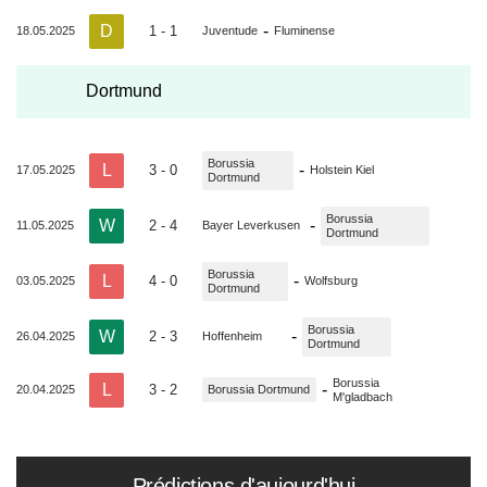
D
-
1 - 1
18.05.2025
Juventude
Fluminense
Dortmund
Borussia
L
-
3 - 0
17.05.2025
Holstein Kiel
Dortmund
Borussia
W
-
2 - 4
11.05.2025
Bayer Leverkusen
Dortmund
Borussia
L
-
4 - 0
03.05.2025
Wolfsburg
Dortmund
Borussia
W
-
2 - 3
26.04.2025
Hoffenheim
Dortmund
Borussia
L
-
3 - 2
20.04.2025
Borussia Dortmund
M'gladbach
Prédictions d'aujourd'hui