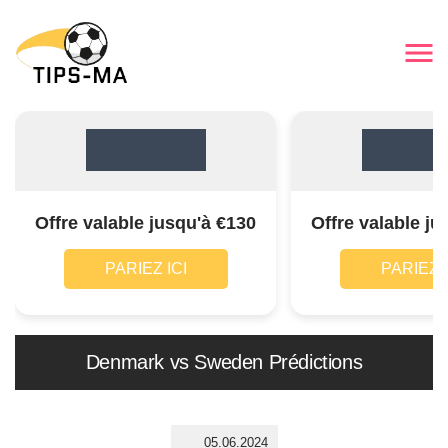
Offre valable jusqu'à €130
Offre valable ju
PARIEZ ICI
PARIEZ I
Denmark vs Sweden Prédictions
05.06.2024