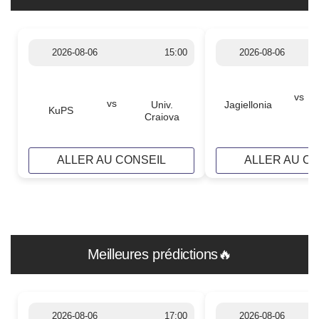
2026-08-06
15:00
2026-08-06
vs
vs
Univ.
Jagiellonia
KuPS
Craiova
ALLER AU CONSEIL
ALLER AU C
Meilleures prédictions🔥
2026-08-06
17:00
2026-08-06