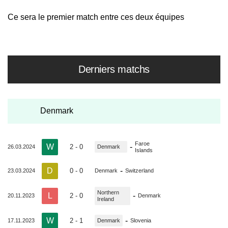
Ce sera le premier match entre ces deux équipes
Derniers matchs
Denmark
Faroe
W
-
2 - 0
26.03.2024
Denmark
Islands
D
-
0 - 0
23.03.2024
Denmark
Switzerland
Northern
L
-
2 - 0
20.11.2023
Denmark
Ireland
W
-
2 - 1
17.11.2023
Denmark
Slovenia