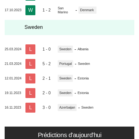
San
W
-
1 - 2
17.10.2023
Denmark
Marino
Sweden
L
-
1 - 0
25.03.2024
Sweden
Albania
L
-
5 - 2
21.03.2024
Portugal
Sweden
L
-
2 - 1
12.01.2024
Sweden
Estonia
L
-
2 - 0
19.11.2023
Sweden
Estonia
L
-
3 - 0
16.11.2023
Azerbaijan
Sweden
Prédictions d'aujourd'hui