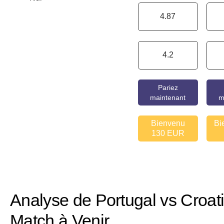
4.87
4.2
Pariez
maintenant
m
Bienvenu
Bi
130 EUR
Analyse de Portugal vs Croatia
Match à Venir