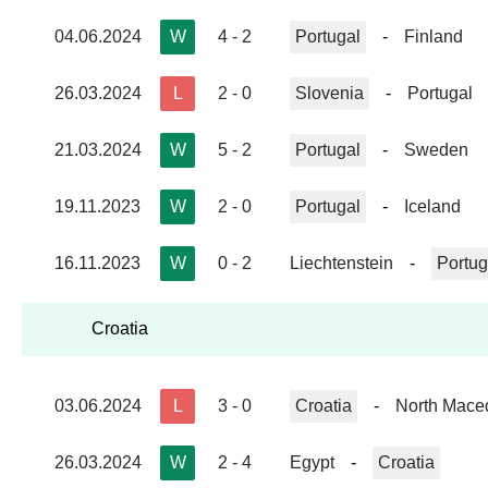
04.06.2024
W
4 - 2
Portugal
-
Finland
26.03.2024
L
2 - 0
Slovenia
-
Portugal
21.03.2024
W
5 - 2
Portugal
-
Sweden
19.11.2023
W
2 - 0
Portugal
-
Iceland
16.11.2023
W
0 - 2
Liechtenstein
-
Portug
Croatia
03.06.2024
L
3 - 0
Croatia
-
North Mace
26.03.2024
W
2 - 4
Egypt
-
Croatia