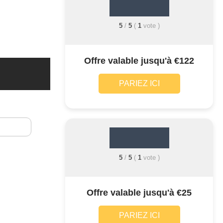
5
/
5
(
1
vote
)
Offre valable jusqu'à €122
PARIEZ ICI
5
/
5
(
1
vote
)
Offre valable jusqu'à €25
PARIEZ ICI