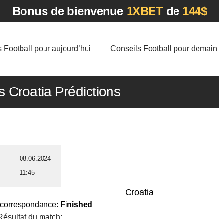
Bonus de bienvenue
1XBET
de
144$
 Football pour aujourd’hui
Conseils Football pour demain
s Croatia Prédictions
08.06.2024
11:45
Croatia
e correspondance:
Finished
Résultat du match: