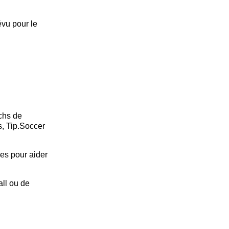
évu pour le
tchs de
s, Tip.Soccer
les pour aider
all ou de