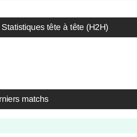
 Statistiques tête à tête (H2H)
rniers matchs