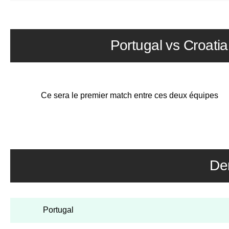
Portugal vs Croatia
Ce sera le premier match entre ces deux équipes
De
Portugal