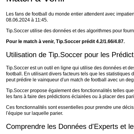
Les fans de football du monde entier attendent avec impatien
08.06.2024 à 11:45.
Tip.Soccer utilise des données et des algorithmes pour fourni
Pour le match à venir, Tip.Soccer prédit 4.2/1.66/4.87.
Utilisation de Tip.Soccer pour les Prédic
Tip.Soccer est un outil en ligne qui utilise des données et d
football. En utilisant divers facteurs tels que les statistique
peut prédire le vainqueur d'un match de football avec un de
Tip.Soccer propose également des fonctionnalités telles que le
les fans à faire des prédictions éclairées ou à placer des pari
Ces fonctionnalités sont essentielles pour prendre une décisi
l'équipe sur laquelle parier.
Comprendre les Données d'Experts et le