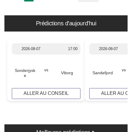
Prédictions d'aujourd'hui
2026-08-07
17:00
2026-08-07
vs
vs
Sonderjysk
Viborg
Sandefjord
e
ALLER AU CONSEIL
ALLER AU C