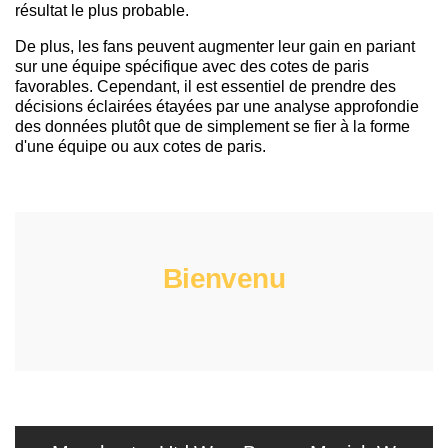
résultat le plus probable.
De plus, les fans peuvent augmenter leur gain en pariant
sur une équipe spécifique avec des cotes de paris
favorables. Cependant, il est essentiel de prendre des
décisions éclairées étayées par une analyse approfondie
des données plutôt que de simplement se fier à la forme
d'une équipe ou aux cotes de paris.
Bienvenu