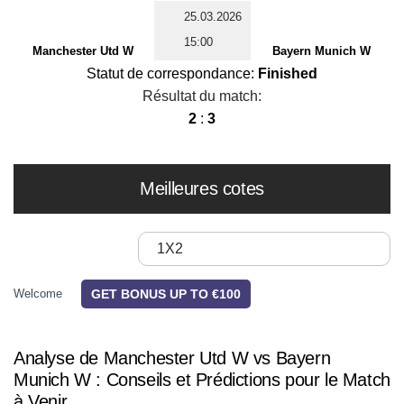
25.03.2026
15:00
Manchester Utd W
Bayern Munich W
Statut de correspondance:
Finished
Résultat du match:
2
:
3
Meilleures cotes
1X2
Welcome
GET BONUS UP TO €100
Analyse de Manchester Utd W vs Bayern
Munich W : Conseils et Prédictions pour le Match
à Venir