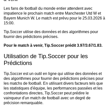
Les fans de football du monde entier attendent avec
impatience le prochain match entre Manchester Utd W et
Bayern Munich W. Le match est prévu pour le 25.03.2026 à
15:00.
Tip.Soccer utilise des données et des algorithmes pour
fournir des prédictions précises.
Pour le match à venir, Tip.Soccer prédit 3.97/3.67/1.83.
Utilisation de Tip.Soccer pour les
Prédictions
Tip.Soccer est un outil en ligne qui utilise des données et
des algorithmes pour fournir des prédictions précises pour
les matchs de football. En utilisant divers facteurs tels que
les statistiques d'équipe, les performances passées et les
confrontations directes, Tip.Soccer peut prédire le
vainqueur d'un match de football avec un degré de
précision remarquable.