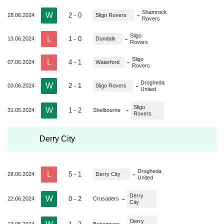
Shamrock
W
-
2 - 0
28.06.2024
Sligo Rovers
Rovers
Sligo
L
-
1 - 0
13.06.2024
Dundalk
Rovers
Sligo
L
-
4 - 1
07.06.2024
Waterford
Rovers
Drogheda
W
-
2 - 1
03.06.2024
Sligo Rovers
United
Sligo
W
-
1 - 2
31.05.2024
Shelbourne
Rovers
Derry City
Drogheda
L
-
5 - 1
28.06.2024
Derry City
United
Derry
W
-
0 - 2
22.06.2024
Crusaders
City
Derry