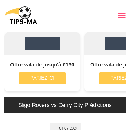
Offre valable jusqu'à €130
Offre valable ju
PARIEZ ICI
PARIEZ I
Sligo Rovers vs Derry City Prédictions
04.07.2024