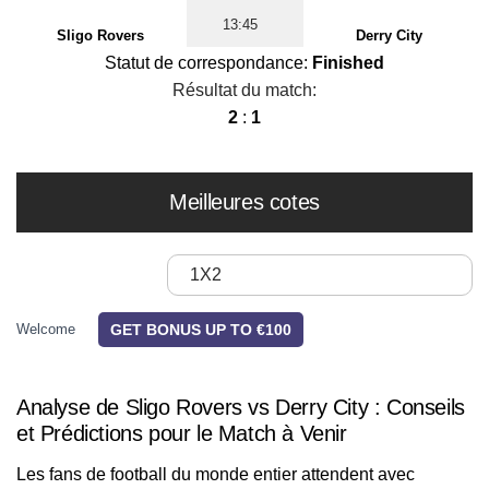
13:45
Sligo Rovers
Derry City
Statut de correspondance:
Finished
Résultat du match:
2
:
1
Meilleures cotes
1X2
Welcome
GET BONUS UP TO €100
Analyse de Sligo Rovers vs Derry City : Conseils
et Prédictions pour le Match à Venir
Les fans de football du monde entier attendent avec