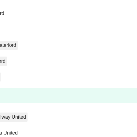
rd
aterford
ord
lway United
a United