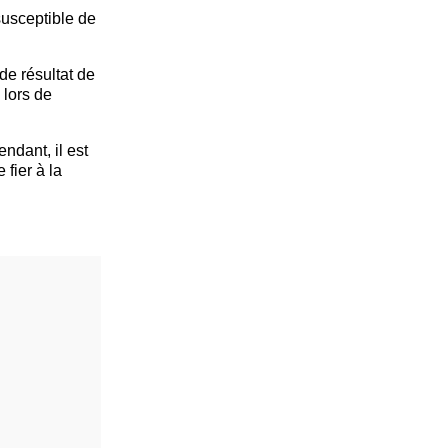
 susceptible de
de résultat de
 lors de
ndant, il est
fier à la