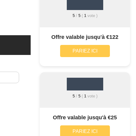
5
/
5
(
1
vote
)
Offre valable jusqu'à €122
PARIEZ ICI
5
/
5
(
1
vote
)
Offre valable jusqu'à €25
PARIEZ ICI