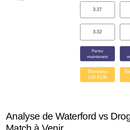
3.37
3.32
Pariez
maintenant
m
Bienvenu
Bi
130 EUR
Analyse de Waterford vs Drogh
Match à Venir