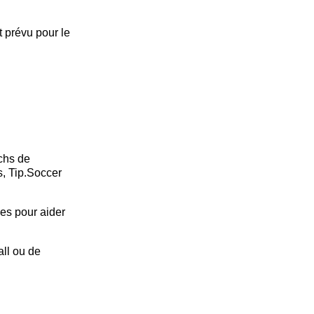
 prévu pour le
tchs de
s, Tip.Soccer
les pour aider
all ou de