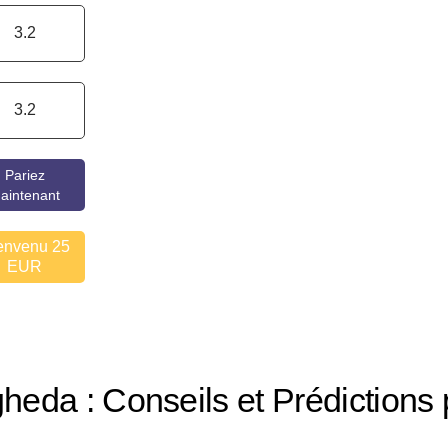
3.2
3.2
Pariez
aintenant
envenu 25
EUR
eda : Conseils et Prédictions 