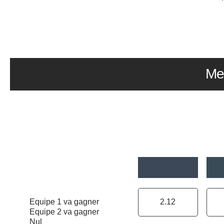
Mei
Equipe 1 va gagner
2.12
Equipe 2 va gagner
Nul