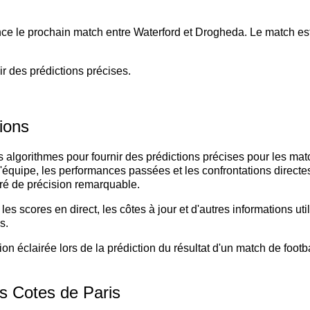
nce le prochain match entre Waterford et Drogheda. Le match est
r des prédictions précises.
tions
es algorithmes pour fournir des prédictions précises pour les ma
s d'équipe, les performances passées et les confrontations directe
gré de précision remarquable.
s scores en direct, les côtes à jour et d'autres informations uti
s.
on éclairée lors de la prédiction du résultat d'un match de footb
s Cotes de Paris