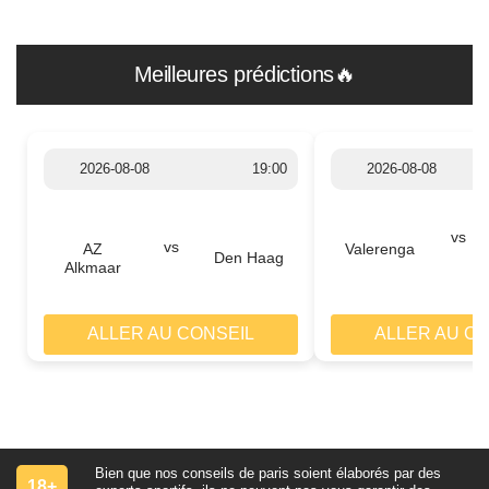
Meilleures prédictions🔥
2026-08-08
19:00
2026-08-08
vs
vs
AZ
Valerenga
Den Haag
Alkmaar
ALLER AU CONSEIL
ALLER AU C
Bien que nos conseils de paris soient élaborés par des
18+