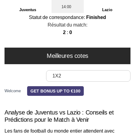
14:00
Juventus
Lazio
Statut de correspondance:
Finished
Résultat du match:
2
:
0
Meilleures cotes
1X2
Welcome
GET BONUS UP TO €100
Analyse de Juventus vs Lazio : Conseils et
Prédictions pour le Match à Venir
Les fans de football du monde entier attendent avec