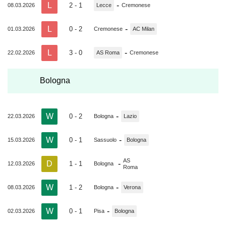
L
-
2 - 1
08.03.2026
Lecce
Cremonese
L
-
0 - 2
01.03.2026
Cremonese
AC Milan
L
-
3 - 0
22.02.2026
AS Roma
Cremonese
Bologna
W
-
0 - 2
22.03.2026
Bologna
Lazio
W
-
0 - 1
15.03.2026
Sassuolo
Bologna
AS
D
-
1 - 1
12.03.2026
Bologna
Roma
W
-
1 - 2
08.03.2026
Bologna
Verona
W
-
0 - 1
02.03.2026
Pisa
Bologna