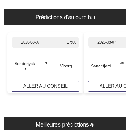
Prédictions d'aujourd'hui
2026-08-07
17:00
2026-08-07
vs
vs
Sonderjysk
Viborg
Sandefjord
e
ALLER AU CONSEIL
ALLER AU C
Meilleures prédictions🔥