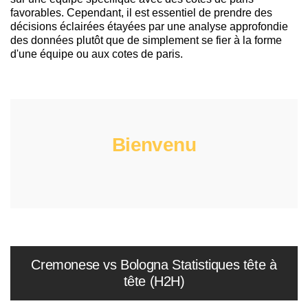
favorables. Cependant, il est essentiel de prendre des
décisions éclairées étayées par une analyse approfondie
des données plutôt que de simplement se fier à la forme
d'une équipe ou aux cotes de paris.
Bienvenu
Cremonese vs Bologna Statistiques tête à
tête (H2H)