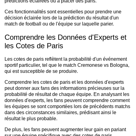
prédictions éclairées ou à placer des paris.
Ces fonctionnalités sont essentielles pour prendre une
décision éclairée lors de la prédiction du résultat d'un
match de football ou de l'équipe sur laquelle parier.
Comprendre les Données d'Experts et
les Cotes de Paris
Les cotes de paris reflètent la probabilité d'un événement
sportif particulier, tel que le match Cremonese vs Bologna,
qui est susceptible de se produire.
Comprendre les cotes de paris et les données d'experts
peut donner aux fans des informations précieuses sur la
probabilité de résultat de chaque équipe. En analysant les
données d'experts, les fans peuvent comprendre comment
les équipes se sont comportées lors de précédents matchs
dans des circonstances similaires, prédisant ainsi le
résultat le plus probable.
De plus, les fans peuvent augmenter leur gain en pariant
sur une équipe spécifique avec des cotes de paris