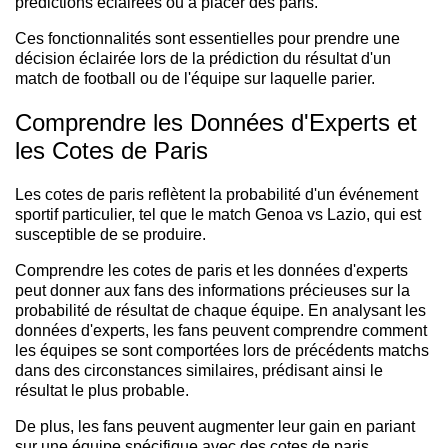
prédictions éclairées ou à placer des paris.
Ces fonctionnalités sont essentielles pour prendre une
décision éclairée lors de la prédiction du résultat d'un
match de football ou de l'équipe sur laquelle parier.
Comprendre les Données d'Experts et
les Cotes de Paris
Les cotes de paris reflètent la probabilité d'un événement
sportif particulier, tel que le match Genoa vs Lazio, qui est
susceptible de se produire.
Comprendre les cotes de paris et les données d'experts
peut donner aux fans des informations précieuses sur la
probabilité de résultat de chaque équipe. En analysant les
données d'experts, les fans peuvent comprendre comment
les équipes se sont comportées lors de précédents matchs
dans des circonstances similaires, prédisant ainsi le
résultat le plus probable.
De plus, les fans peuvent augmenter leur gain en pariant
sur une équipe spécifique avec des cotes de paris