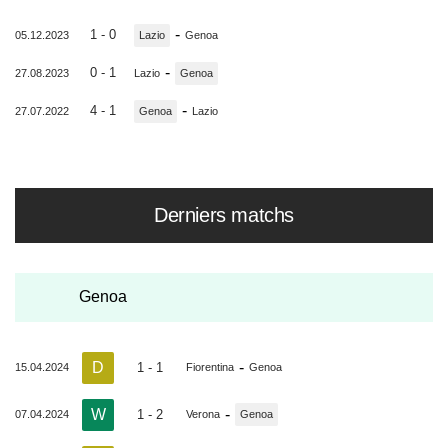
-
1 - 0
05.12.2023
Lazio
Genoa
-
0 - 1
27.08.2023
Lazio
Genoa
-
4 - 1
27.07.2022
Genoa
Lazio
Derniers matchs
Genoa
D
-
1 - 1
15.04.2024
Fiorentina
Genoa
W
-
1 - 2
07.04.2024
Verona
Genoa