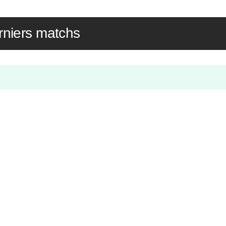
rniers matchs