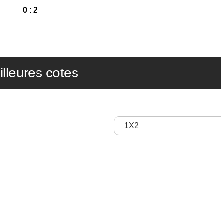
0
:
2
lleures cotes
1X2