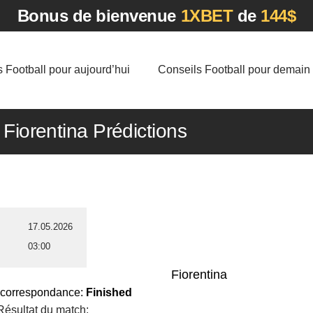
Bonus de bienvenue
1XBET
de
144$
 Football pour aujourd’hui
Conseils Football pour demain
Fiorentina Prédictions
17.05.2026
03:00
Fiorentina
e correspondance:
Finished
Résultat du match: