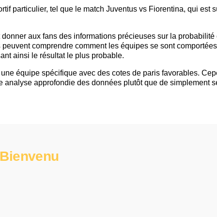
tif particulier, tel que le match Juventus vs Fiorentina, qui est 
donner aux fans des informations précieuses sur la probabilité 
ns peuvent comprendre comment les équipes se sont comportées
t ainsi le résultat le plus probable.
 une équipe spécifique avec des cotes de paris favorables. Cepe
e analyse approfondie des données plutôt que de simplement se 
Bienvenu