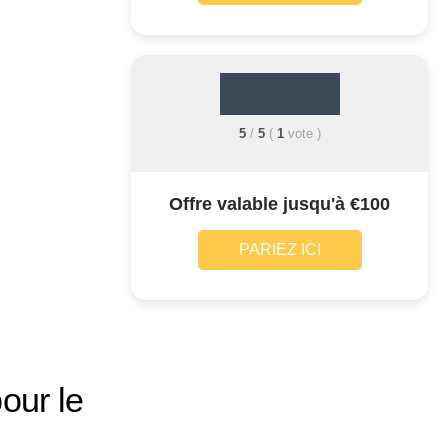
5
/
5
(
1
vote
)
Offre valable jusqu'à €100
PARIEZ ICI
our le