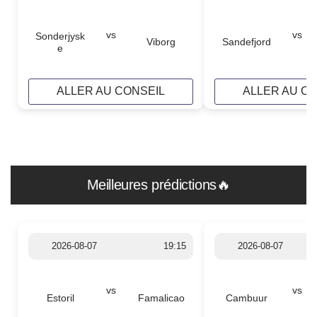
vs
vs
Sonderjysk
Viborg
Sandefjord
e
ALLER AU CONSEIL
ALLER AU C
Meilleures prédictions🔥
2026-08-07
19:15
2026-08-07
vs
vs
Estoril
Famalicao
Cambuur