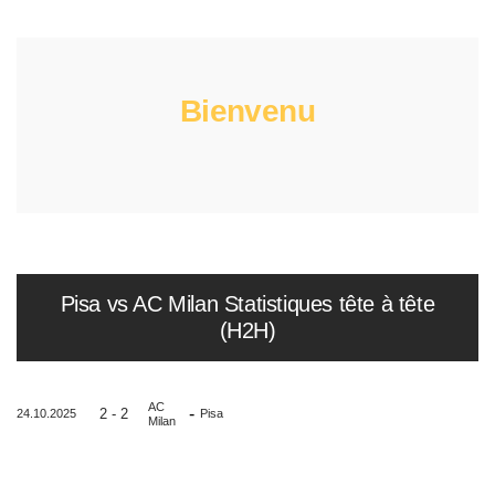
Bienvenu
Pisa vs AC Milan Statistiques tête à tête
(H2H)
AC
-
2 - 2
24.10.2025
Pisa
Milan