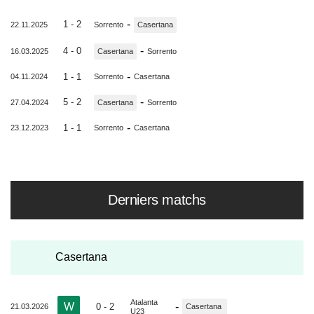
-
1 - 2
22.11.2025
Sorrento
Casertana
-
4 - 0
16.03.2025
Casertana
Sorrento
-
1 - 1
04.11.2024
Sorrento
Casertana
-
5 - 2
27.04.2024
Casertana
Sorrento
-
1 - 1
23.12.2023
Sorrento
Casertana
Derniers matchs
Casertana
Atalanta
W
-
0 - 2
21.03.2026
Casertana
U23