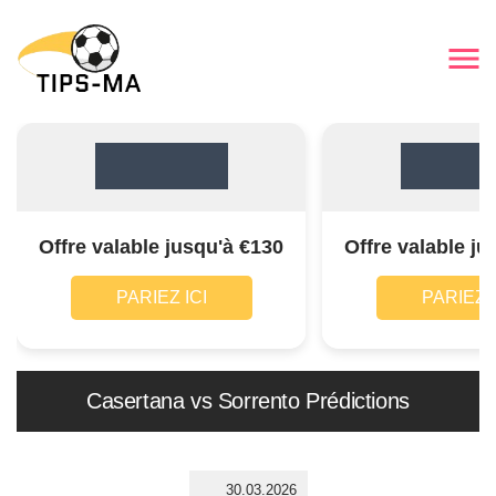
Offre valable jusqu'à €130
Offre valable ju
PARIEZ ICI
PARIEZ I
Casertana vs Sorrento Prédictions
30.03.2026