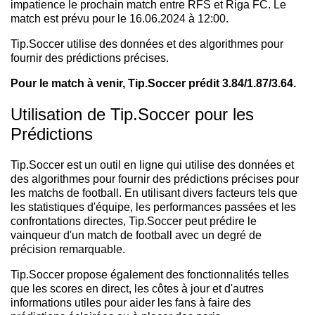
impatience le prochain match entre RFS et Riga FC. Le
match est prévu pour le 16.06.2024 à 12:00.
Tip.Soccer utilise des données et des algorithmes pour
fournir des prédictions précises.
Pour le match à venir, Tip.Soccer prédit 3.84/1.87/3.64.
Utilisation de Tip.Soccer pour les
Prédictions
Tip.Soccer est un outil en ligne qui utilise des données et
des algorithmes pour fournir des prédictions précises pour
les matchs de football. En utilisant divers facteurs tels que
les statistiques d'équipe, les performances passées et les
confrontations directes, Tip.Soccer peut prédire le
vainqueur d'un match de football avec un degré de
précision remarquable.
Tip.Soccer propose également des fonctionnalités telles
que les scores en direct, les côtes à jour et d'autres
informations utiles pour aider les fans à faire des