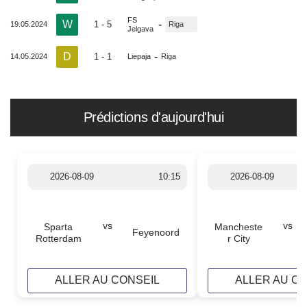
FS
W
-
1 - 5
19.05.2024
Riga
Jelgava
D
-
1 - 1
14.05.2024
Liepaja
Riga
Prédictions d'aujourd'hui
2026-08-09
10:15
2026-08-09
vs
vs
Sparta
Mancheste
Feyenoord
Rotterdam
r City
ALLER AU CONSEIL
ALLER AU C