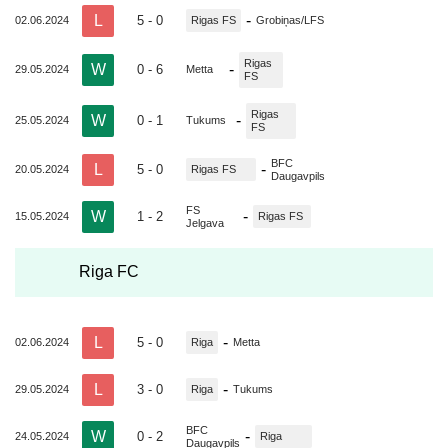
L
-
5 - 0
02.06.2024
Rigas FS
Grobiņas/LFS
Rigas
W
-
0 - 6
29.05.2024
Metta
FS
Rigas
W
-
0 - 1
25.05.2024
Tukums
FS
BFC
L
-
5 - 0
20.05.2024
Rigas FS
Daugavpils
FS
W
-
1 - 2
15.05.2024
Rigas FS
Jelgava
Riga FC
L
-
5 - 0
02.06.2024
Riga
Metta
L
-
3 - 0
29.05.2024
Riga
Tukums
BFC
W
-
0 - 2
24.05.2024
Riga
Daugavpils