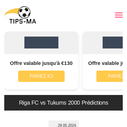
Offre valable jusqu'à €130
Offre valable ju
PARIEZ ICI
PARIEZ I
Riga FC vs Tukums 2000 Prédictions
29.05.2024