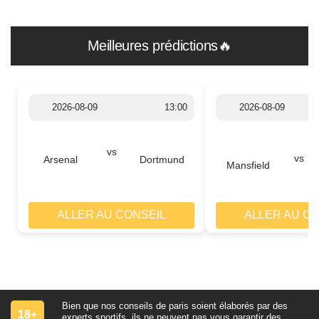
Meilleures prédictions🔥
2026-08-09
13:00
2026-08-09
vs
vs
Arsenal
Dortmund
Mansfield
ALLER AU CONSEIL
ALLER AU C
Bien que nos conseils de paris soient élaborés par des
18+
experts sportifs, ils ne peuvent pas vous garantir des