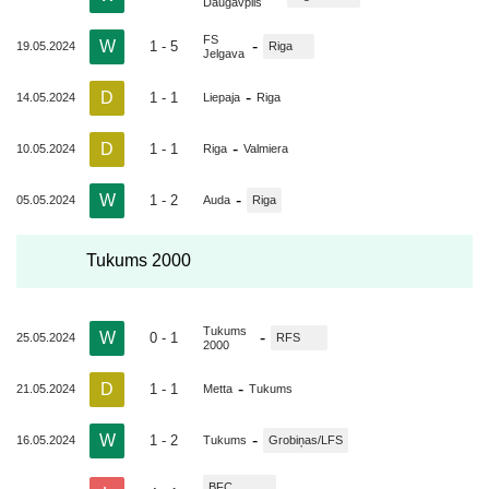
Daugavpils
FS
W
-
1 - 5
19.05.2024
Riga
Jelgava
D
-
1 - 1
14.05.2024
Liepaja
Riga
D
-
1 - 1
10.05.2024
Riga
Valmiera
W
-
1 - 2
05.05.2024
Auda
Riga
Tukums 2000
Tukums
W
-
0 - 1
25.05.2024
RFS
2000
D
-
1 - 1
21.05.2024
Metta
Tukums
W
-
1 - 2
16.05.2024
Tukums
Grobiņas/LFS
BFC