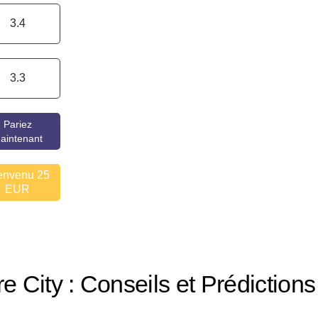
3.4
3.3
Pariez
aintenant
envenu 25
EUR
 City : Conseils et Prédictions