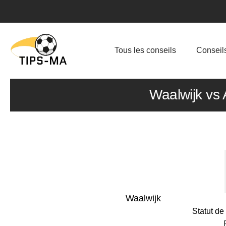
Tous les conseils
Conseils
Waalwijk vs 
Waalwijk
Statut d