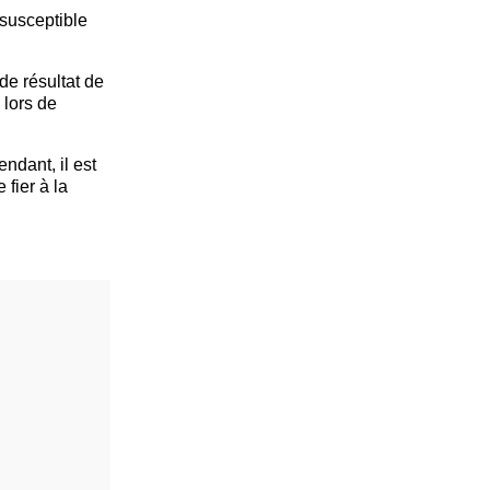
 susceptible
de résultat de
 lors de
ndant, il est
fier à la