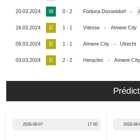
20.03.2024
W
0 - 2
Fortuna Düsseldorf
-
16.03.2024
D
1 - 1
Vitesse
-
Almere City
09.03.2024
D
1 - 1
Almere City
-
Utrecht
03.03.2024
D
2 - 2
Heracles
-
Almere City
Prédict
2026-08-07
17:00
2026-08-