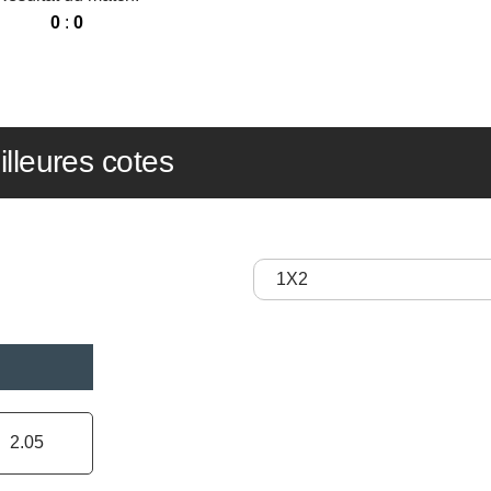
0
:
0
lleures cotes
1X2
2.05