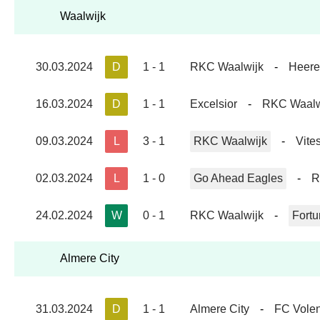
Waalwijk
30.03.2024
D
1 - 1
RKC Waalwijk
-
Heere
16.03.2024
D
1 - 1
Excelsior
-
RKC Waalw
09.03.2024
L
3 - 1
RKC Waalwijk
-
Vite
02.03.2024
L
1 - 0
Go Ahead Eagles
-
R
24.02.2024
W
0 - 1
RKC Waalwijk
-
Fortu
Almere City
31.03.2024
D
1 - 1
Almere City
-
FC Vole