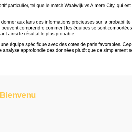
tif particulier, tel que le match Waalwijk vs Almere City, qui est
donner aux fans des informations précieuses sur la probabilité 
ns peuvent comprendre comment les équipes se sont comportées
t ainsi le résultat le plus probable.
 une équipe spécifique avec des cotes de paris favorables. Cepe
e analyse approfondie des données plutôt que de simplement se 
Bienvenu