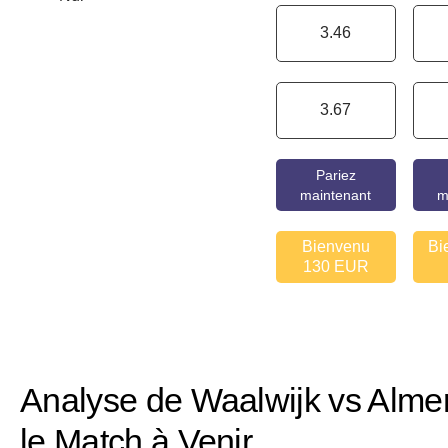
3.46
3.67
Pariez
maintenant
m
Bienvenu
Bi
130 EUR
Analyse de Waalwijk vs Almere
le Match à Venir