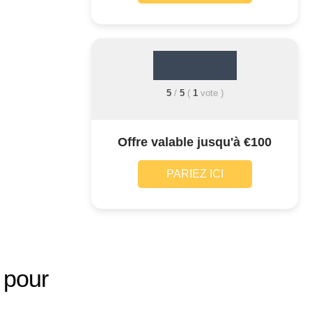
5
/
5
(
1
vote
)
Offre valable jusqu'à €100
PARIEZ ICI
 pour