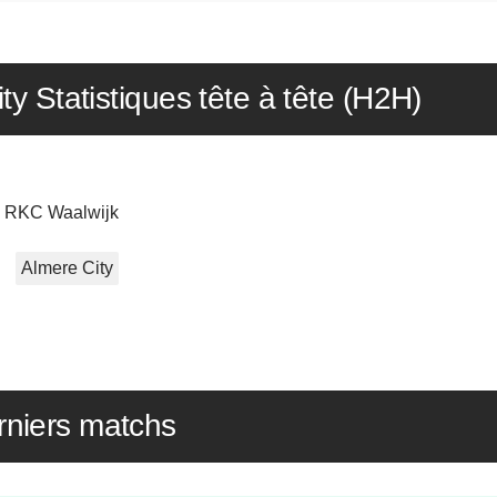
ty Statistiques tête à tête (H2H)
RKC Waalwijk
Almere City
rniers matchs