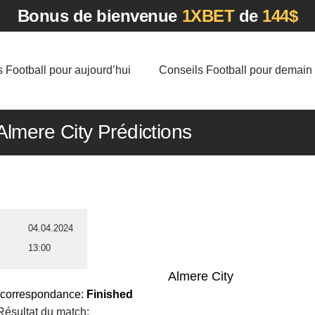
Bonus de bienvenue
1XBET
de
144$
 Football pour aujourd’hui
Conseils Football pour demain
Almere City Prédictions
04.04.2024
13:00
Almere City
e correspondance:
Finished
Résultat du match: