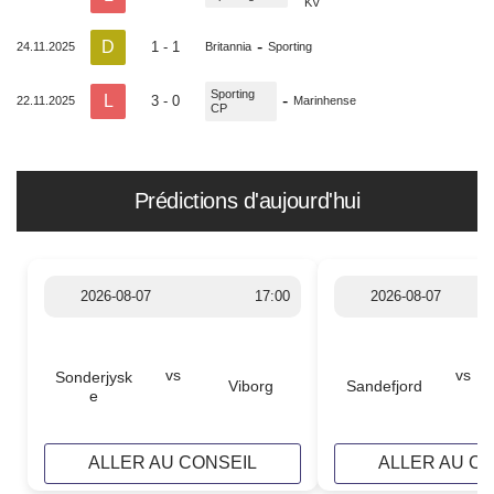
KV
D
-
1 - 1
24.11.2025
Britannia
Sporting
Sporting
L
-
3 - 0
22.11.2025
Marinhense
CP
Prédictions d'aujourd'hui
2026-08-07
17:00
2026-08-07
vs
vs
Sonderjysk
Viborg
Sandefjord
e
ALLER AU CONSEIL
ALLER AU C