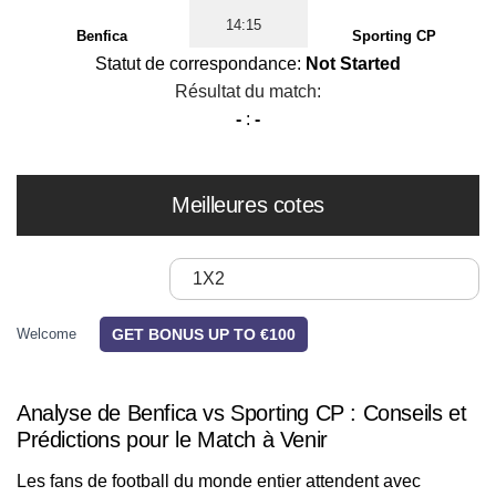
14:15
Benfica
Sporting CP
Statut de correspondance:
Not Started
Résultat du match:
-
:
-
Meilleures cotes
1X2
Welcome
GET BONUS UP TO €100
Analyse de Benfica vs Sporting CP : Conseils et
Prédictions pour le Match à Venir
Les fans de football du monde entier attendent avec