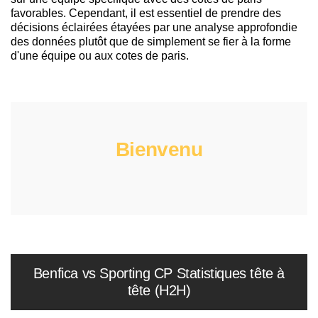
favorables. Cependant, il est essentiel de prendre des
décisions éclairées étayées par une analyse approfondie
des données plutôt que de simplement se fier à la forme
d'une équipe ou aux cotes de paris.
Bienvenu
Benfica vs Sporting CP Statistiques tête à
tête (H2H)