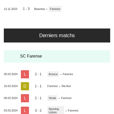
-
1 - 3
12.11.2023
Boavista
Farense
Derniers matchs
SC Farense
L
-
2 - 1
30.03.2024
Arouca
Farense
D
-
1 - 1
16.03.2024
Farense
Rio Ave
L
-
2 - 1
09.03.2024
Vizela
Farense
Sporting
L
-
3 - 2
03.03.2024
Farense
Lisbon