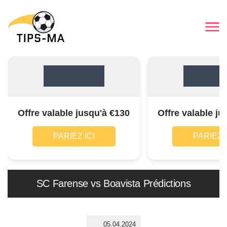
Offre valable jusqu'à €130
Offre valable ju
PARIEZ ICI
PARIEZ I
SC Farense vs Boavista Prédictions
05.04.2024