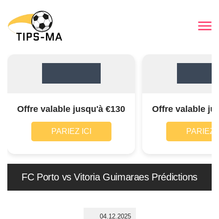
Offre valable jusqu'à €130
Offre valable ju
PARIEZ ICI
PARIEZ I
FC Porto vs Vitoria Guimaraes Prédictions
04.12.2025