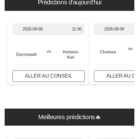
Prédictions d'aujourd'hui
2026-08-08
11:00
2026-08-08
vs
vs
Holstein
Chelsea
Darmstadt
Kiel
ALLER AU CONSEIL
ALLER AU C
Meilleures prédictions🔥