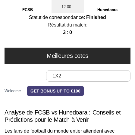
12:00
FCSB
Hunedoara
Statut de correspondance:
Finished
Résultat du match:
3
:
0
Meilleures cotes
1X2
Welcome
GET BONUS UP TO €100
Analyse de FCSB vs Hunedoara : Conseils et
Prédictions pour le Match à Venir
Les fans de football du monde entier attendent avec