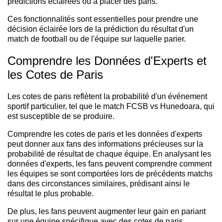
prédictions éclairées ou à placer des paris.
Ces fonctionnalités sont essentielles pour prendre une
décision éclairée lors de la prédiction du résultat d'un
match de football ou de l'équipe sur laquelle parier.
Comprendre les Données d'Experts et
les Cotes de Paris
Les cotes de paris reflètent la probabilité d'un événement
sportif particulier, tel que le match FCSB vs Hunedoara, qui
est susceptible de se produire.
Comprendre les cotes de paris et les données d'experts
peut donner aux fans des informations précieuses sur la
probabilité de résultat de chaque équipe. En analysant les
données d'experts, les fans peuvent comprendre comment
les équipes se sont comportées lors de précédents matchs
dans des circonstances similaires, prédisant ainsi le
résultat le plus probable.
De plus, les fans peuvent augmenter leur gain en pariant
sur une équipe spécifique avec des cotes de paris