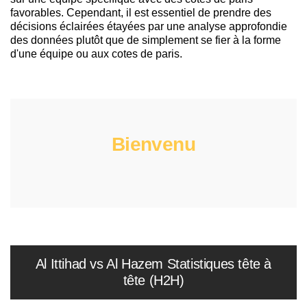
favorables. Cependant, il est essentiel de prendre des
décisions éclairées étayées par une analyse approfondie
des données plutôt que de simplement se fier à la forme
d'une équipe ou aux cotes de paris.
Bienvenu
Al Ittihad vs Al Hazem Statistiques tête à
tête (H2H)