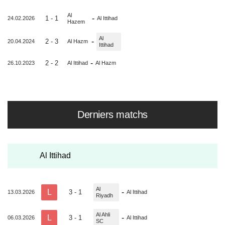
Al
-
1 - 1
24.02.2026
Al Ittihad
Hazem
Al
-
2 - 3
20.04.2024
Al Hazm
Ittihad
-
2 - 2
26.10.2023
Al Ittihad
Al Hazm
Derniers matchs
Al Ittihad
Al
L
-
3 - 1
13.03.2026
Al Ittihad
Riyadh
Al Ahli
L
-
3 - 1
06.03.2026
Al Ittihad
SC