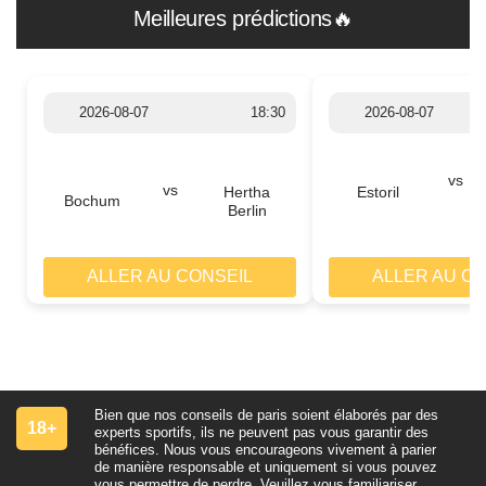
Meilleures prédictions🔥
2026-08-07
18:30
2026-08-07
vs
vs
Hertha
Estoril
Bochum
Berlin
ALLER AU CONSEIL
ALLER AU C
Bien que nos conseils de paris soient élaborés par des
18+
experts sportifs, ils ne peuvent pas vous garantir des
bénéfices. Nous vous encourageons vivement à parier
de manière responsable et uniquement si vous pouvez
vous permettre de perdre. Veuillez vous familiariser