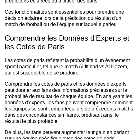
prédictions éclairées ou à placer des paris.
Ces fonctionnalités sont essentielles pour prendre une
décision éclairée lors de la prédiction du résultat d'un
match de football ou de l'équipe sur laquelle parier.
Comprendre les Données d'Experts et
les Cotes de Paris
Les cotes de paris reflètent la probabilité d'un événement
sportif particulier, tel que le match Al Ittihad vs Al Hazem,
qui est susceptible de se produire.
Comprendre les cotes de paris et les données d'experts
peut donner aux fans des informations précieuses sur la
probabilité de résultat de chaque équipe. En analysant les
données d'experts, les fans peuvent comprendre comment
les équipes se sont comportées lors de précédents matchs
dans des circonstances similaires, prédisant ainsi le
résultat le plus probable.
De plus, les fans peuvent augmenter leur gain en pariant
sur une équipe spécifique avec des cotes de paris