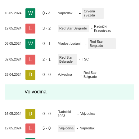
Crvena
W
-
0 - 4
16.05.2024
Napredak
zvezda
Radnički
L
-
3 - 2
12.05.2024
Red Star Belgrade
Kragujevac
Red Star
W
-
0 - 1
08.05.2024
Mladost Lučani
Belgrade
Red Star
L
-
2 - 1
02.05.2024
TSC
Belgrade
Red Star
D
-
0 - 0
28.04.2024
Vojvodina
Belgrade
Vojvodina
Radnicki
D
-
0 - 0
16.05.2024
Vojvodina
1923
L
-
5 - 0
12.05.2024
Vojvodina
Napredak