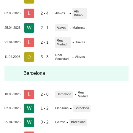
Ath
L
-
2 - 4
02.05.2026
Alaves
Bilbao
W
-
2 - 1
25.04.2026
Alaves
Mallorca
Real
L
-
2 - 1
21.04.2026
Alaves
Madrid
Real
D
-
3 - 3
11.04.2026
Alaves
Sociedad
Barcelona
Real
L
-
2 - 0
10.05.2026
Barcelona
Madrid
W
-
1 - 2
02.05.2026
Osasuna
Barcelona
W
-
0 - 2
25.04.2026
Getafe
Barcelona