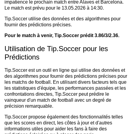
impatience le prochain match entre Alaves et Barcelona.
Le match est prévu pour le 13.05.2026 à 14:30.
Tip.Soccer utilise des données et des algorithmes pour
fournir des prédictions précises.
Pour le match à venir, Tip.Soccer prédit 3.86/3/2.36.
Utilisation de Tip.Soccer pour les
Prédictions
Tip.Soccer est un outil en ligne qui utilise des données et
des algorithmes pour fournir des prédictions précises pour
les matchs de football. En utilisant divers facteurs tels que
les statistiques d'équipe, les performances passées et les
confrontations directes, Tip.Soccer peut prédire le
vainqueur d'un match de football avec un degré de
précision remarquable.
Tip.Soccer propose également des fonctionnalités telles
que les scores en direct, les côtes à jour et d'autres
informations utiles pour aider les fans à faire des