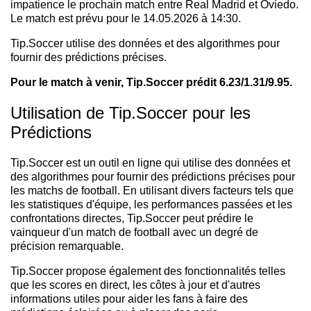
impatience le prochain match entre Real Madrid et Oviedo.
Le match est prévu pour le 14.05.2026 à 14:30.
Tip.Soccer utilise des données et des algorithmes pour
fournir des prédictions précises.
Pour le match à venir, Tip.Soccer prédit 6.23/1.31/9.95.
Utilisation de Tip.Soccer pour les
Prédictions
Tip.Soccer est un outil en ligne qui utilise des données et
des algorithmes pour fournir des prédictions précises pour
les matchs de football. En utilisant divers facteurs tels que
les statistiques d'équipe, les performances passées et les
confrontations directes, Tip.Soccer peut prédire le
vainqueur d'un match de football avec un degré de
précision remarquable.
Tip.Soccer propose également des fonctionnalités telles
que les scores en direct, les côtes à jour et d'autres
informations utiles pour aider les fans à faire des