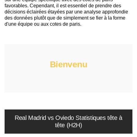
favorables. Cependant, il est essentiel de prendre des
décisions éclairées étayées par une analyse approfondie
des données plutôt que de simplement se fier à la forme
d'une équipe ou aux cotes de paris.
Bienvenu
Real Madrid vs Oviedo Statistiques tête à
tête (H2H)