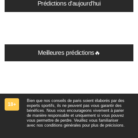
Prédictions d'aujourd'hui
Meilleures prédictions🔥
Bien que nos conseils de paris soient élaborés par des
18+
experts sportifs, ils ne peuvent pas vous garantir des
bénéfices. Nous vous encourageons vivement à parier
de manière responsable et uniquement si vous pouvez
vous permettre de perdre. Veuillez vous familiariser
avec nos conditions générales pour plus de précisions.