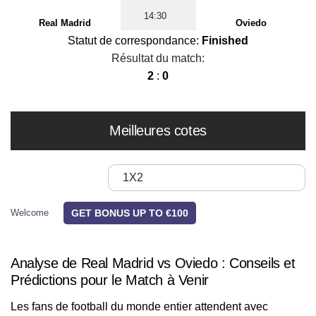
14:30
Real Madrid
Oviedo
Statut de correspondance:
Finished
Résultat du match:
2
:
0
Meilleures cotes
1X2
Welcome
GET BONUS UP TO €100
Analyse de Real Madrid vs Oviedo : Conseils et
Prédictions pour le Match à Venir
Les fans de football du monde entier attendent avec