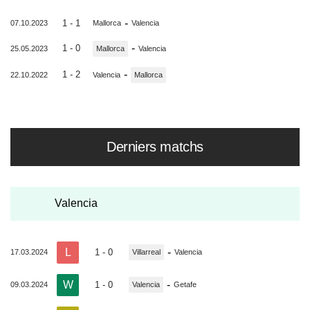
-
1 - 1
07.10.2023
Mallorca
Valencia
-
1 - 0
25.05.2023
Mallorca
Valencia
-
1 - 2
22.10.2022
Valencia
Mallorca
Derniers matchs
Valencia
L
-
1 - 0
17.03.2024
Villarreal
Valencia
W
-
1 - 0
09.03.2024
Valencia
Getafe