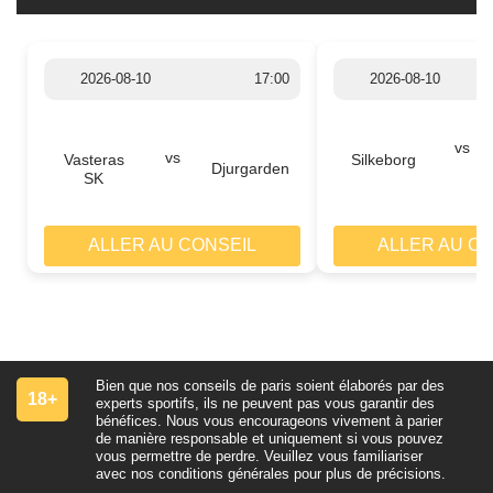
2026-08-10
17:00
2026-08-10
vs
vs
Vasteras
Silkeborg
Djurgarden
SK
ALLER AU CONSEIL
ALLER AU C
Bien que nos conseils de paris soient élaborés par des
18+
experts sportifs, ils ne peuvent pas vous garantir des
bénéfices. Nous vous encourageons vivement à parier
de manière responsable et uniquement si vous pouvez
vous permettre de perdre. Veuillez vous familiariser
avec nos conditions générales pour plus de précisions.