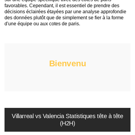
favorables. Cependant, il est essentiel de prendre des
décisions éclairées étayées par une analyse approfondie
des données plutôt que de simplement se fier à la forme
d'une équipe ou aux cotes de paris.
Bienvenu
Villarreal vs Valencia Statistiques tête à tête
(H2H)