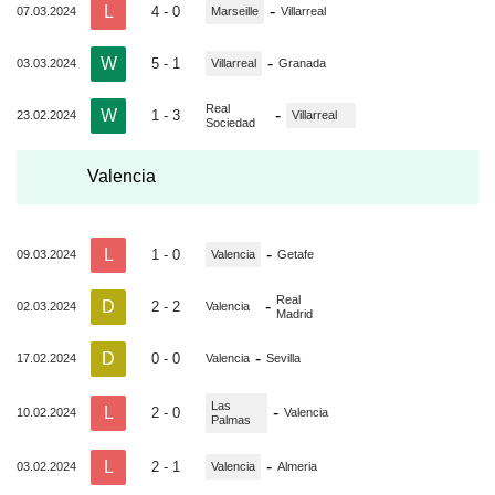
L
-
4 - 0
07.03.2024
Marseille
Villarreal
W
-
5 - 1
03.03.2024
Villarreal
Granada
Real
W
-
1 - 3
23.02.2024
Villarreal
Sociedad
Valencia
L
-
1 - 0
09.03.2024
Valencia
Getafe
Real
D
-
2 - 2
02.03.2024
Valencia
Madrid
D
-
0 - 0
17.02.2024
Valencia
Sevilla
Las
L
-
2 - 0
10.02.2024
Valencia
Palmas
L
-
2 - 1
03.02.2024
Valencia
Almeria