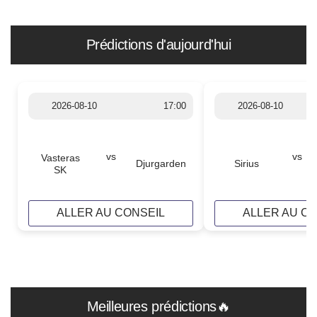
Prédictions d'aujourd'hui
2026-08-10
17:00
2026-08-10
vs
vs
Vasteras
Djurgarden
Sirius
SK
ALLER AU CONSEIL
ALLER AU C
Meilleures prédictions🔥