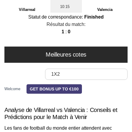
10:15
Villarreal
Valencia
Statut de correspondance:
Finished
Résultat du match:
1
:
0
Meilleures cotes
1X2
Welcome
GET BONUS UP TO €100
Analyse de Villarreal vs Valencia : Conseils et
Prédictions pour le Match à Venir
Les fans de football du monde entier attendent avec