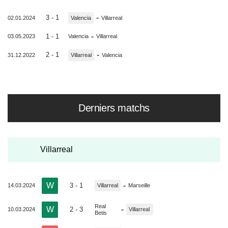
-
3 - 1
02.01.2024
Valencia
Villarreal
-
1 - 1
03.05.2023
Valencia
Villarreal
-
2 - 1
31.12.2022
Villarreal
Valencia
Derniers matchs
Villarreal
W
-
3 - 1
14.03.2024
Villarreal
Marseille
Real
W
-
2 - 3
10.03.2024
Villarreal
Betis