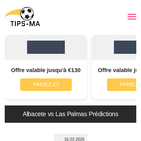
Offre valable jusqu'à €130
Offre valable ju
PARIEZ ICI
PARIEZ I
Albacete vs Las Palmas Prédictions
16.03.2026