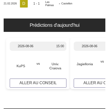
Las
D
-
1 - 1
21.02.2026
Castellon
Palmas
Prédictions d'aujourd'hui
2026-08-06
15:00
2026-08-06
vs
vs
Univ.
Jagiellonia
KuPS
Craiova
ALLER AU CONSEIL
ALLER AU C