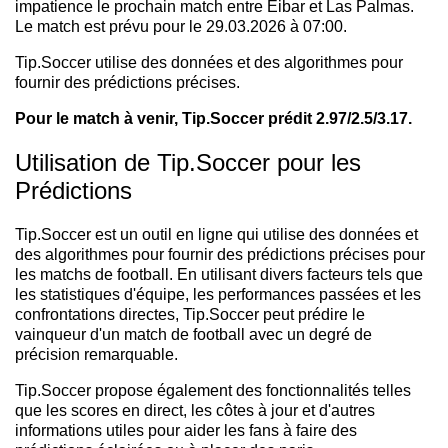
impatience le prochain match entre Eibar et Las Palmas.
Le match est prévu pour le 29.03.2026 à 07:00.
Tip.Soccer utilise des données et des algorithmes pour
fournir des prédictions précises.
Pour le match à venir, Tip.Soccer prédit 2.97/2.5/3.17.
Utilisation de Tip.Soccer pour les
Prédictions
Tip.Soccer est un outil en ligne qui utilise des données et
des algorithmes pour fournir des prédictions précises pour
les matchs de football. En utilisant divers facteurs tels que
les statistiques d'équipe, les performances passées et les
confrontations directes, Tip.Soccer peut prédire le
vainqueur d'un match de football avec un degré de
précision remarquable.
Tip.Soccer propose également des fonctionnalités telles
que les scores en direct, les côtes à jour et d'autres
informations utiles pour aider les fans à faire des