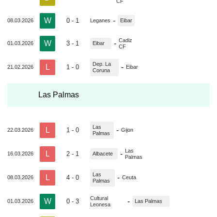
CF
W
-
0 - 1
08.03.2026
Leganes
Eibar
Cadiz
W
-
3 - 1
01.03.2026
Eibar
CF
Dep. La
L
-
1 - 0
21.02.2026
Eibar
Coruna
Las Palmas
Las
L
-
1 - 0
22.03.2026
Gijon
Palmas
Las
L
-
2 - 1
16.03.2026
Albacete
Palmas
Las
L
-
4 - 0
08.03.2026
Ceuta
Palmas
Cultural
W
-
0 - 3
01.03.2026
Las Palmas
Leonesa