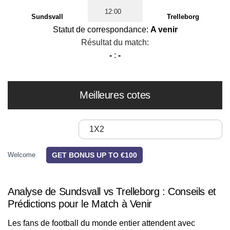
12:00
Sundsvall
Trelleborg
Statut de correspondance:
A venir
Résultat du match:
-
:
-
Meilleures cotes
1X2
Welcome
GET BONUS UP TO €100
Analyse de Sundsvall vs Trelleborg : Conseils et
Prédictions pour le Match à Venir
Les fans de football du monde entier attendent avec