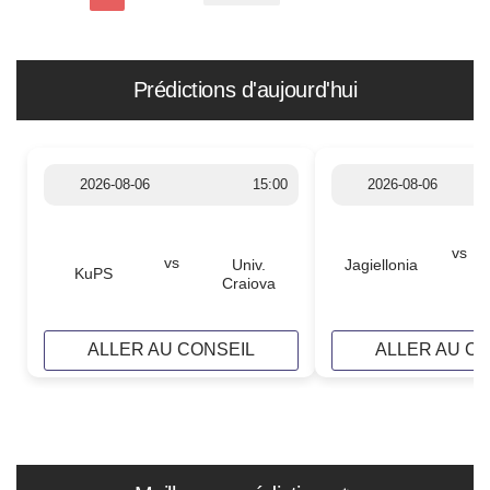
Prédictions d'aujourd'hui
2026-08-06
15:00
2026-08-06
vs
vs
Univ.
Jagiellonia
KuPS
Craiova
ALLER AU CONSEIL
ALLER AU C