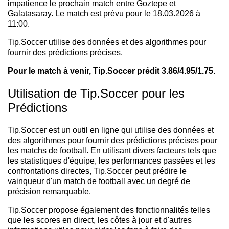
impatience le prochain match entre Goztepe et
Galatasaray. Le match est prévu pour le 18.03.2026 à
11:00.
Tip.Soccer utilise des données et des algorithmes pour
fournir des prédictions précises.
Pour le match à venir, Tip.Soccer prédit 3.86/4.95/1.75.
Utilisation de Tip.Soccer pour les
Prédictions
Tip.Soccer est un outil en ligne qui utilise des données et
des algorithmes pour fournir des prédictions précises pour
les matchs de football. En utilisant divers facteurs tels que
les statistiques d'équipe, les performances passées et les
confrontations directes, Tip.Soccer peut prédire le
vainqueur d'un match de football avec un degré de
précision remarquable.
Tip.Soccer propose également des fonctionnalités telles
que les scores en direct, les côtes à jour et d'autres