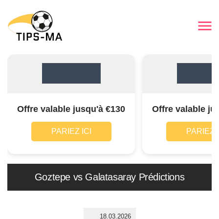
Offre valable jusqu'à €130
Offre valable ju
PARIEZ ICI
PARIEZ I
Goztepe vs Galatasaray Prédictions
18.03.2026