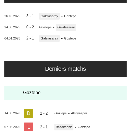
-
3 - 1
26.10.2025
Galatasaray
Goztepe
-
0 - 2
24.05.2025
Göztepe
Galatasaray
-
2 - 1
04.01.2025
Galatasaray
Göztepe
Derniers matchs
Goztepe
D
-
2 - 2
14.03.2026
Goztepe
Alanyaspor
L
-
2 - 1
07.03.2026
Basaksehir
Goztepe