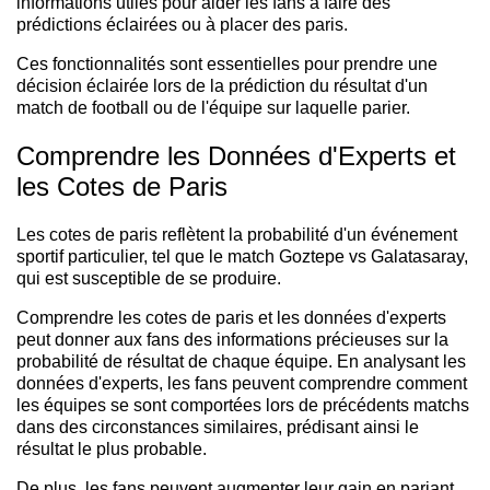
informations utiles pour aider les fans à faire des
prédictions éclairées ou à placer des paris.
Ces fonctionnalités sont essentielles pour prendre une
décision éclairée lors de la prédiction du résultat d'un
match de football ou de l'équipe sur laquelle parier.
Comprendre les Données d'Experts et
les Cotes de Paris
Les cotes de paris reflètent la probabilité d'un événement
sportif particulier, tel que le match Goztepe vs Galatasaray,
qui est susceptible de se produire.
Comprendre les cotes de paris et les données d'experts
peut donner aux fans des informations précieuses sur la
probabilité de résultat de chaque équipe. En analysant les
données d'experts, les fans peuvent comprendre comment
les équipes se sont comportées lors de précédents matchs
dans des circonstances similaires, prédisant ainsi le
résultat le plus probable.
De plus, les fans peuvent augmenter leur gain en pariant