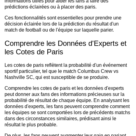
informations utiles pour aider les fans à faire des
prédictions éclairées ou à placer des paris.
Ces fonctionnalités sont essentielles pour prendre une
décision éclairée lors de la prédiction du résultat d'un
match de football ou de l'équipe sur laquelle parier.
Comprendre les Données d'Experts et
les Cotes de Paris
Les cotes de paris reflètent la probabilité d'un événement
sportif particulier, tel que le match Columbus Crew vs
Nashville SC, qui est susceptible de se produire.
Comprendre les cotes de paris et les données d'experts
peut donner aux fans des informations précieuses sur la
probabilité de résultat de chaque équipe. En analysant les
données d'experts, les fans peuvent comprendre comment
les équipes se sont comportées lors de précédents matchs
dans des circonstances similaires, prédisant ainsi le
résultat le plus probable.
De plus, les fans peuvent augmenter leur gain en pariant